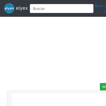
Buró
elyex
C
Wh