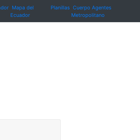
ador
Mapa del
Planillas
Cuerpo Agentes
Ecuador
Metropolitano