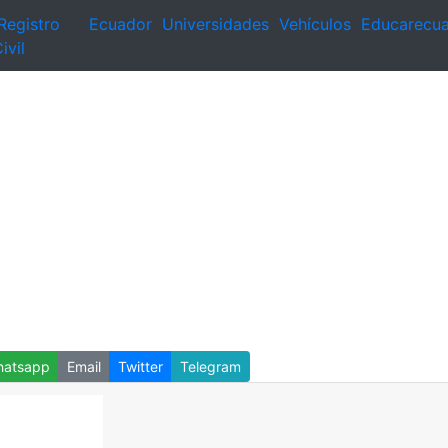
Registro
Ecuador
Universidades
Vehículos
Educarecu
ivil
atsapp
Email
Twitter
Telegram