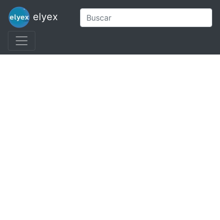
elyex