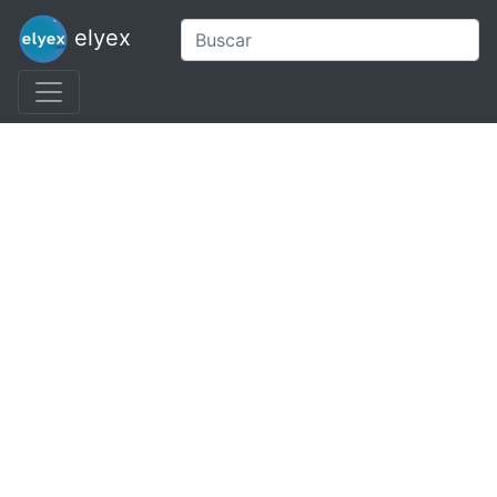
elyex