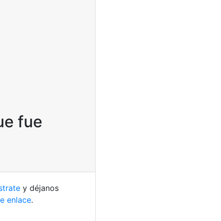
ue fue
strate
y déjanos
te enlace
.