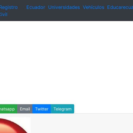
Registro
Ecuador
Universidades
Vehículos
Educarecu
ivil
atsapp
Email
Twitter
Telegram