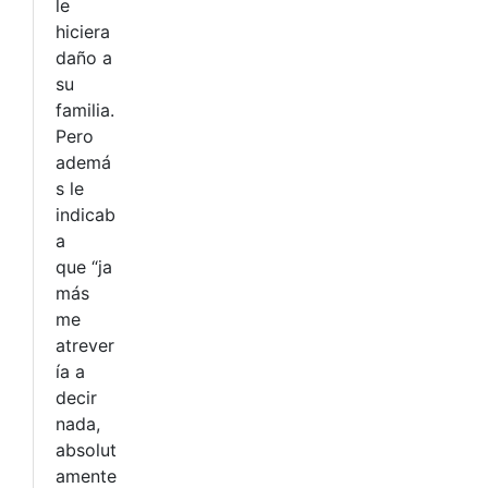
le
hiciera
daño a
su
familia.
Pero
ademá
s le
indicab
a
que “ja
más
me
atrever
ía a
decir
nada,
absolut
amente