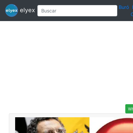
Buró
elyex
C
Wh