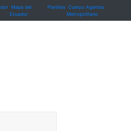
ador
Mapa del
Planillas
Cuerpo Agentes
Ecuador
Metropolitano