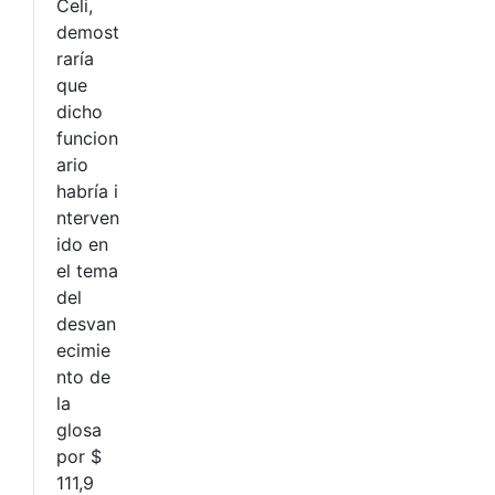
Celi,
demost
raría
que
dicho
funcion
ario
habría i
nterven
ido en
el tema
del
desvan
ecimie
nto de
la
glosa
por $
111,9