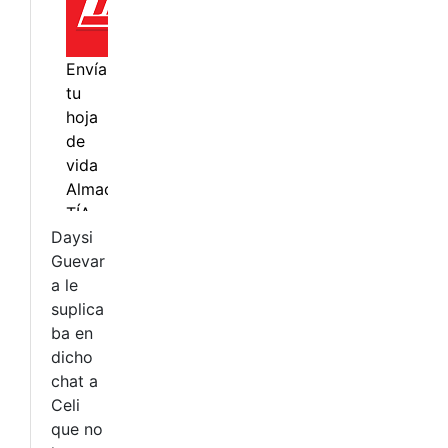
Daysi
Guevar
a le
suplica
ba en
dicho
chat a
Celi
que no