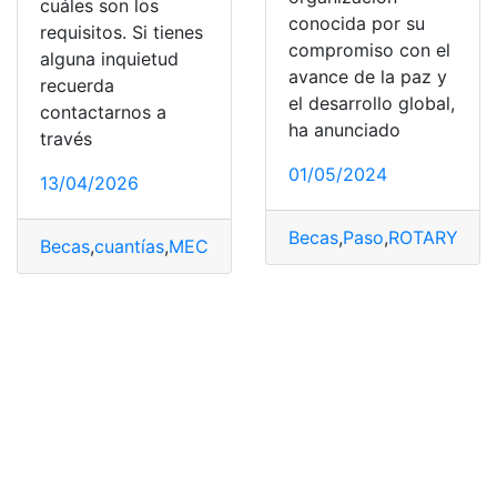
cuáles son los
conocida por su
requisitos. Si tienes
compromiso con el
alguna inquietud
avance de la paz y
recuerda
el desarrollo global,
contactarnos a
ha anunciado
través
01/05/2024
13/04/2026
Becas
,
Paso
,
ROTARY
,
soli
Becas
,
cuantías
,
MEC
,
Requisitos
,
solicitarlas