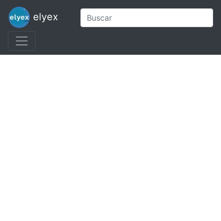
elyex