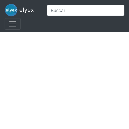
elyex