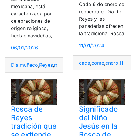
Cada 6 de enero se
mexicana, está
recuerda el Día de
caracterizada por
Reyes y las
celebraciones de
panaderías ofrecen
origen religioso,
la tradicional Rosca
fiestas navideñas,
11/01/2024
06/01/2026
cada
,
come
,
enero
,
Histori
Día
,
muñeco
,
Reyes
,
rosca
,
significa
Rosca de
Significado
Reyes
del Niño
tradición que
Jesús en la
se extiende
Rosca de