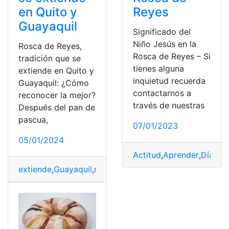
en Quito y
Reyes
Guayaquil
Significado del
Niño Jesús en la
Rosca de Reyes,
Rosca de Reyes – Si
tradición que se
tienes alguna
extiende en Quito y
inquietud recuerda
Guayaquil: ¿Cómo
contactarnos a
reconocer la mejor?
través de nuestras
Después del pan de
pascua,
07/01/2023
05/01/2024
Actitud
,
Aprender
,
Día
,
Día
extiende
,
Guayaquil
,
mejor
,
Quito
,
Reconocer
,
Reyes
,
rosc