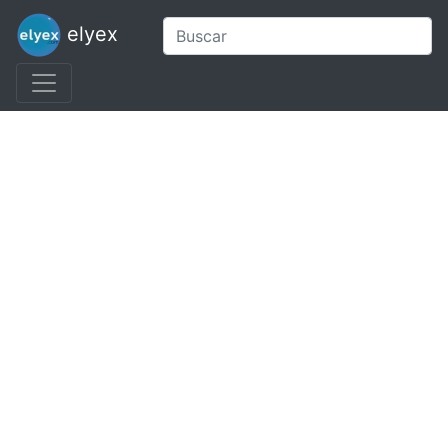
elyex