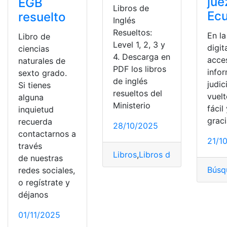
jue
EGB
Libros de
Ec
resuelto
Inglés
Resueltos:
En la
Libro de
Level 1, 2, 3 y
digita
ciencias
4. Descarga en
acce
naturales de
PDF los libros
info
sexto grado.
de inglés
judic
Si tienes
resueltos del
vuel
alguna
Ministerio
fácil
inquietud
graci
recuerda
28/10/2025
contactarnos a
21/1
través
Libros
,
Libros del gobierno
,
Li
de nuestras
Búsq
redes sociales,
o regístrate y
déjanos
01/11/2025