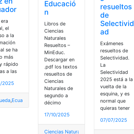
z en
Educació
resueltos
uador
n
de
 era
Selectivid
Libros de
l, el
ad
Ciencias
so a la
Naturales
rmación
Exámenes
Resueltos –
ial se ha
resueltos de
MinEduc.
to más
Selectividad.
Descargar en
 y rápido
La
.pdf los textos
as a las
Selectividad
resueltos de
2025 está a la
Ciencias
0/2025
vuelta de la
Naturales de
bros del ministerio de educación
,
Libros resueltos
esquina, y es
segundo a
ueda
,
Ecuador
,
juez
,
Procesos
,
Resueltos
normal que
décimo
quieras tener
17/10/2025
07/07/2025
Ciencias Naturales
,
Descargar
,
Libro
,
Min