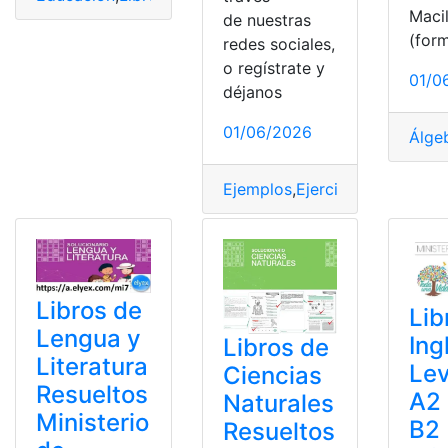
Maci
de nuestras
(for
redes sociales,
o regístrate y
01/0
déjanos
01/06/2026
Álge
Ejemplos
,
Ejercicios
,
forma
,
Res
Libros de
Lib
Lengua y
Ing
Libros de
Literatura
Lev
Ciencias
Resueltos
A2 
Naturales
Ministerio
B2 
Resueltos