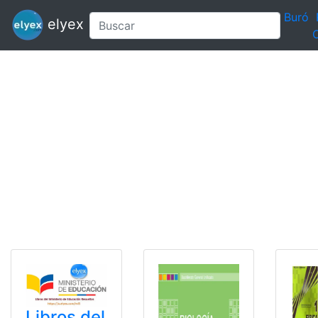
Buró
elyex
C
Libros del