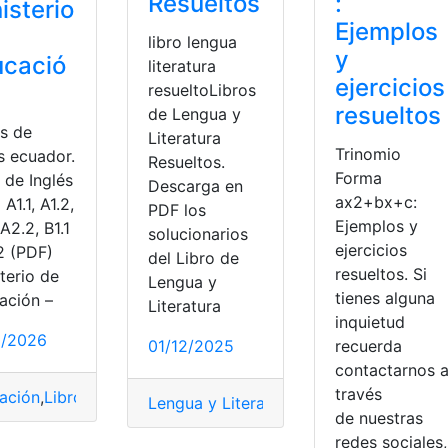
Resueltos
:
isterio
Ejemplos
libro lengua
y
ucació
literatura
ejercicios
resueltoLibros
resueltos
de Lengua y
os de
Literatura
Trinomio
s ecuador.
Resueltos.
Forma
 de Inglés
Descarga en
ax2+bx+c:
 A1.1, A1.2,
PDF los
Ejemplos y
 A2.2, B1.1
solucionarios
ejercicios
2 (PDF)
del Libro de
resueltos. Si
terio de
Lengua y
tienes alguna
ación –
Literatura
inquietud
1/2026
01/12/2025
recuerda
contactarnos 
través
ación
,
Libros resueltos
,
Mineduc
,
ministerio
,
Ministerio de Ed
Lengua y Literatura
,
Libro
,
Mineduc
,
Mini
de nuestras
redes sociales,