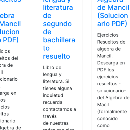
de Mancil
literatura
(Solucion
ebra
de
ario PDF)
Mancil
segundo
lucion
de
Ejercicios
o PDF)
bachillera
Resueltos del
to
algebra de
icios
resuelto
Mancil.
eltos del
Descarga en
bra de
Libro de
PDF los
il
lengua y
ejercicios
cionario
literatura. Si
resueltos -
.
tienes alguna
solucionario-
arga en
inquietud
del Álgebra de
los
recuerda
Macil
icios
contactarnos a
(formalmente
ltos -
través
conocido
ionario-
de nuestras
como
Álgebra de
Ministerio de Educación