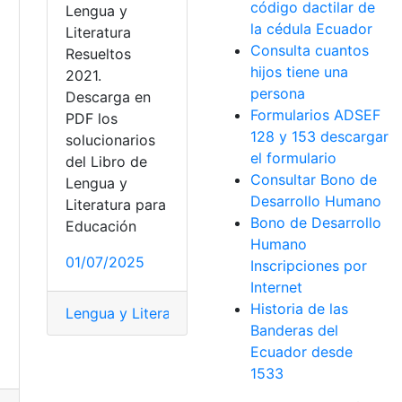
código dactilar de
Lengua y
la cédula Ecuador
Literatura
Consulta cuantos
Resueltos
hijos tiene una
2021.
persona
Descarga en
Formularios ADSEF
PDF los
128 y 153 descargar
solucionarios
el formulario
del Libro de
Consultar Bono de
Lengua y
Desarrollo Humano
Literatura para
Bono de Desarrollo
Educación
Humano
01/07/2025
Inscripciones por
Internet
Historia de las
Lengua y Literatura
,
Libro
,
Mineduc
,
Ministerio de 
Banderas del
Ecuador desde
1533
educ
,
Ministerio de Educación