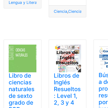
Lengua y Literatura
,
Libros
,
Ministerio de Educación
,
Re
Ciencia
,
Ciencias Naturales
,
Co
Bú
Libro de
Libros de
a d
ciencias
Inglés
pr
naturales
Resueltos
res
de sexto
: Level 1,
por
grado de
2, 3 y 4