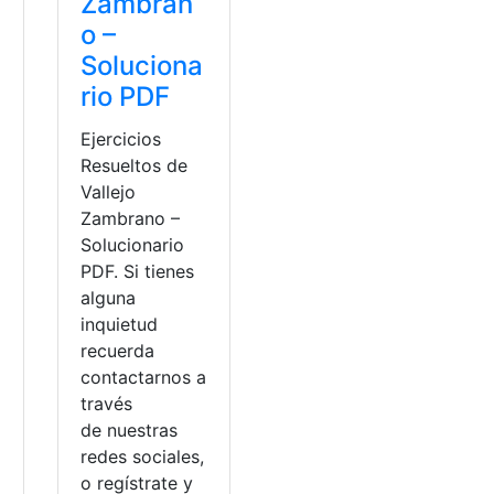
Zambran
o –
Soluciona
rio PDF
Ejercicios
Resueltos de
Vallejo
Zambrano –
Solucionario
PDF. Si tienes
alguna
inquietud
recuerda
contactarnos a
través
a
de nuestras
ucación
sterio de Educación
redes sociales,
o regístrate y