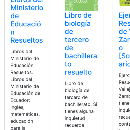
Ministerio
Libro de
Eje
de
biología
Res
Educació
de
de 
n
tercero
Za
Resueltos
de
o
Libros del
bachillera
[So
Ministerio de
to
ari
Educación
resuelto
Resueltos.
Ejerc
Libros del
Resu
Libro de
Ministerio de
Valle
biología de
Educación de
Zamb
tercero de
Ecuador:
tiene
bachillerato. Si
inglés,
inqu
tienes alguna
matemáticas,
recu
inquietud
educación
cont
recuerda
para la