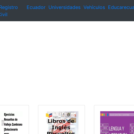
Registro
Ecuador
Universidades
Vehículos
Educarecu
ivil