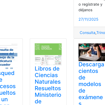
sueltos
,
Solucionario
o regístrate y
déjanos
nsultas
,
Ecuador
,
Educación
,
Libros
,
Ministerio de Educación
,
27/11/2025
Consulta
,
Trin
Descarga
Libros de
cientos
squed
Ciencias
de
e
Naturales
modelos
ocesos
Resueltos
de
ueltos
Ministerio
exámene
 un
de
s