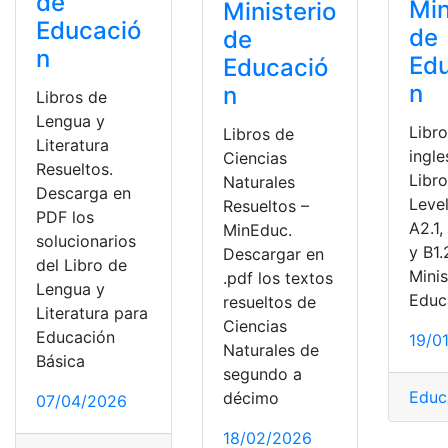
de
Min
Ministerio
Educació
de
de
n
Ed
Educació
n
n
Libros de
Lengua y
Libr
Libros de
Literatura
ingle
Ciencias
Resueltos.
Libro
Naturales
Descarga en
Level
Resueltos –
PDF los
A2.1,
MinEduc.
solucionarios
y B1.
Descargar en
del Libro de
Minis
.pdf los textos
Lengua y
Educ
resueltos de
Literatura para
Ciencias
Educación
19/0
Naturales de
Básica
segundo a
Educ
décimo
07/04/2026
18/02/2026