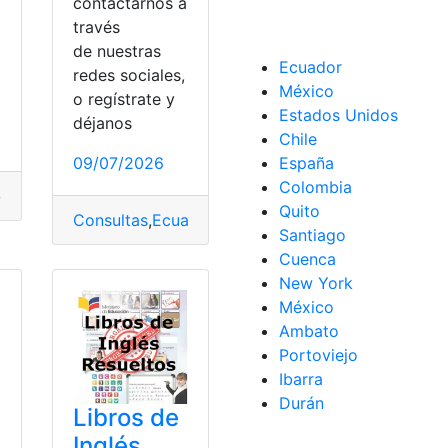
a
contactarnos a
través
és
,
Libros
,
ministerio
,
Recomendaciones
de nuestras
Ecuador
redes sociales,
México
o regístrate y
Estados Unidos
déjanos
Chile
09/07/2026
España
Colombia
dor
,
Libros
,
Libros del ministerio de educación
,
Libros resuel
Quito
Consultas
,
Ecuador
,
Libros
,
Libros de Bachillerato
,
L
Santiago
Cuenca
New York
México
Ambato
Portoviejo
Ibarra
Durán
Libros de
Inglés