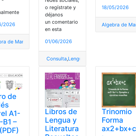
redes sociales,
l
18/05/2026
o regístrate y
malmente
déjanos
un comentario
6/2026
Algebra de Man
en esta
01/06/2026
bra de Mancil
,
Ejercicios
,
PDF
,
Resueltos
,
Solucionario
ueltos
,
Trinomio
Consulta
,
Lengua
,
Lengua y Literatura
,
S
ro de
lés
Libros de
Trinomio
el A1-
Lengua y
Forma
-B1 –
Literatura
ax2+bx+
(PDF)