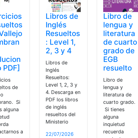
rcicios
Libros de
Libro de
ueltos
Inglés
lengua y
Vallejo
Resueltos
literatura
mbran
: Level 1,
de cuarto
2, 3 y 4
grado de
lucion
EGB
Libros de
o PDF]
resuelto
Inglés
Resueltos:
icios
Libro de
Level 1, 2, 3 y
eltos de
lengua y
4. Descarga en
jo
literatura de
PDF los libros
rano. Si
cuarto grado.
de inglés
s alguna
Si tienes
resueltos del
ietud
alguna
Ministerio
erda
inquietud
actarnos a
recuerda
22/07/2026