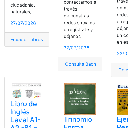
trav
contactarnos a
ciudadanía,
de n
través
naturales,
redes
de nuestras
o reg
redes sociales,
27/07/2026
déja
o regístrate y
un c
déjanos
Ecuador
,
Libros
,
Ministerio de Educación
,
Recursos Edu
en e
27/07/2026
22/0
Consulta
,
Bachillerato
,
Biologí
Cons
Libro de
Inglés
Trinomio
Eje
Level A1-
Forma
Res
A2 -B1 –