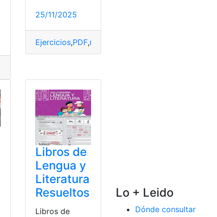
25/11/2025
Resultados
,
top2
Ejercicios
,
PDF
,
resuelto
,
Solucionario
,
Vallejo Zamb
omio
Libros de
Lengua y
Literatura
Resueltos
Lo + Leido
Dónde consultar
Libros de