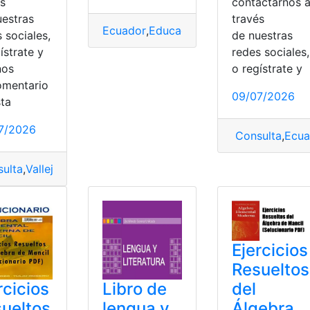
és
contactarnos 
uestras
través
Ecuador
,
Educación
,
Inglés
,
Libro de ingl
 sociales,
de nuestras
ístrate y
redes sociales,
nos
o regístrate y
omentario
cativos
,
Resueltos
09/07/2026
sta
7/2026
Consulta
,
Ecua
a
,
Libro
,
Libro de biología
ulta
,
Vallejo Zambrano
Ejercicios
Resueltos
del
rcicios
Libro de
Álgebra
ueltos
lengua y