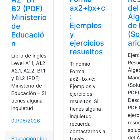
ax2+bx+c
del
B2 (PDF)
:
Álg
Ministerio
Ejemplos
de 
de
y
(So
Educació
ejercicios
ari
n
resueltos
Ejerc
Libro de Inglés
Resu
Level A1.1, A1.2,
Trinomio
Álge
A2.1, A2.2, B1.1
Forma
Manc
y B1.2 (PDF)
ax2+bx+c:
(Solu
Ministerio de
Ejemplos y
PDF)
Educación – Si
ejercicios
Desc
tienes alguna
resueltos. Si
PDF 
inquietud
tienes alguna
ejerc
inquietud
09/06/2026
resue
recuerda
soluc
contactarnos a
del 
Educación
,
Libros
,
Libros resueltos
,
Mineduc
,
ministerio
,
través