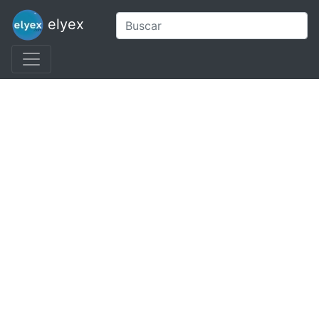
elyex