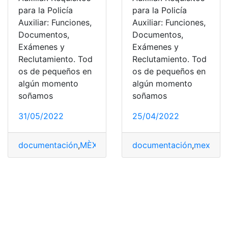
para la Policía
para la Policía
Auxiliar: Funciones,
Auxiliar: Funciones,
Documentos,
Documentos,
Exámenes y
Exámenes y
Reclutamiento. Tod
Reclutamiento. Tod
os de pequeños en
os de pequeños en
algún momento
algún momento
soñamos
soñamos
31/05/2022
25/04/2022
documentación
,
MÈXICO
,
Policía
documentación
,
policía local
,
Policía Na
,
mexico
,
P