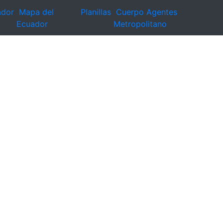
ador
Mapa del
Planillas
Cuerpo Agentes
Ecuador
Metropolitano