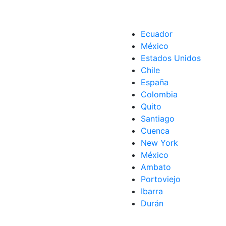
policía local
,
Preparación
,
Recomendaciones
Ecuador
México
Estados Unidos
Chile
España
Colombia
Quito
Santiago
Cuenca
New York
México
Ambato
Portoviejo
Ibarra
Durán