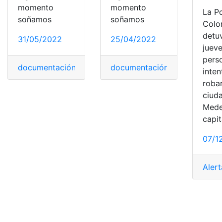
momento
momento
La Po
soñamos
soñamos
Colo
detu
31/05/2022
25/04/2022
jueve
pers
documentación
,
MÈXICO
,
documentación
Policía
,
policía local
,
mexico
,
Policía Na
,
Policí
inten
robar
ciud
Medel
capit
07/1
Alert