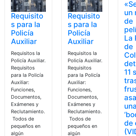
«Se
un 
Requisito
Requisito
de
s para la
s para la
pel
Policía
Policía
La 
Auxiliar
Auxiliar
de
Requisitos la
Requisitos la
Co
Policía Auxiliar.
Policía Auxiliar.
det
Requisitos
Requisitos
11 
para la Policía
para la Policía
tra
Auxiliar:
Auxiliar:
fru
Funciones,
Funciones,
asa
Documentos,
Documentos,
Exámenes y
Exámenes y
un
Reclutamiento.
Reclutamiento.
‘b
Todos de
Todos de
de 
pequeños en
pequeños en
(VI
algún
algún