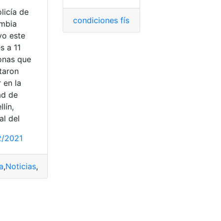
licía de
condiciones físicas y mentales
,
España
,
mbia
vo este
s a 11
onas que
cional
a
,
policía local
,
Policía Nacional
taron
 en la
ad de
lín,
al del
2/2021
a
,
Noticias
,
Policía
,
policía local
,
Robo