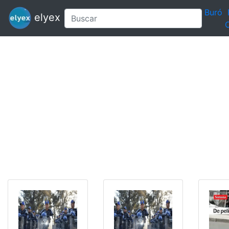
Buró
elyex
C