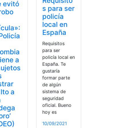
Requisito
 evitó
s para ser
robo
policía
local en
ícula»:
España
Policía
Requisitos
para ser
lombia
policía local en
iene a
España. Te
sujetos
gustaría
s
formar parte
strar
de algún
lto a
sistema de
seguridad
a
oficial. Bueno
odega
hoy es
oro’
DEO)
10/09/2021