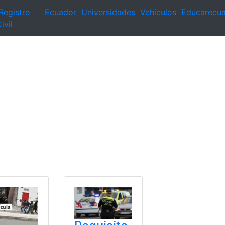
Registro
Ecuador
Universidades
Vehículos
Educarecu
ivil