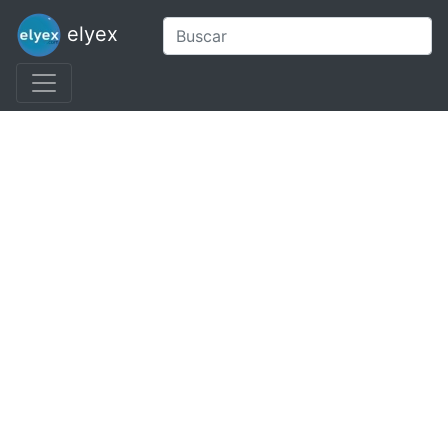
elyex