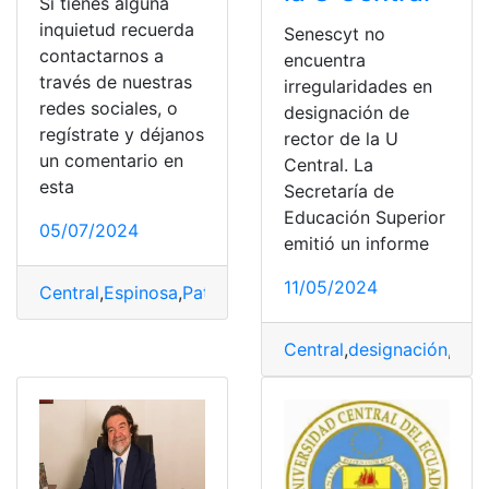
Si tienes alguna
inquietud recuerda
Senescyt no
contactarnos a
encuentra
través de nuestras
irregularidades en
redes sociales, o
designación de
regístrate y déjanos
rector de la U
un comentario en
Central. La
esta
Secretaría de
Educación Superior
05/07/2024
emitió un informe
11/05/2024
Central
,
Espinosa
,
Patricio
,
rector
,
seguirá
,
UCE
Central
,
designación
,
encu