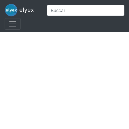
elyex