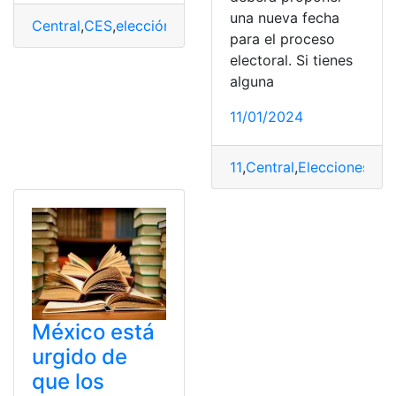
una nueva fecha
Central
,
CES
,
elección
,
investigan
,
Irregularidades
,
rector
,
para el proceso
electoral. Si tienes
alguna
11/01/2024
11
,
Central
,
Elecciones
,
ene
México está
urgido de
que los