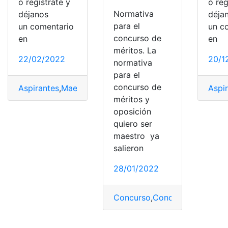
o regístrate y
o reg
Normativa
déjanos
déja
para el
un comentario
un c
concurso de
en
en
méritos. La
22/02/2022
20/1
normativa
para el
concurso de
Aspirantes
,
Maestros
,
maestros ejemplares
,
Ministerio 
Aspi
méritos y
oposición
quiero ser
maestro ya
salieron
28/01/2022
Concurso
,
Concurso de mérit