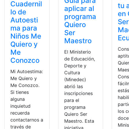
Guía para
Cuadernil
tu 
aplicar al
lo de
en 
programa
Autoesti
Ser
Quiero
ma para
Ma
Ser
Niños Me
Ec
Maestro
Quiero y
Cons
Me
El Ministerio
aptit
de Educación,
Conozco
Quie
Deporte y
Maes
Mi Autoestima:
Cultura
Cons
Me Quiero y
(Minedec)
fácil
Me Conozco.
abrió las
está
Si tienes
inscripciones
habil
alguna
para el
parti
inquietud
programa
los 
recuerda
Quiero Ser
doce
contactarnos a
Maestro. Esta
Minis
través de
iniciativa