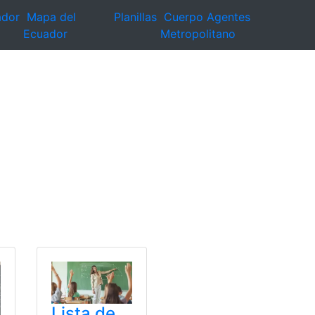
ador
Mapa del
Planillas
Cuerpo Agentes
Ecuador
Metropolitano
Lista de