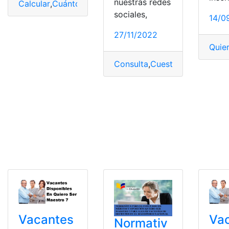
nuestras redes
Calcular
,
Cuánto
,
España
,
IRPF
,
Puedo
,
quiero
,
retengan
sociales,
14/0
27/11/2022
Quie
Consulta
,
Cuestionarios
,
Ecuad
Vacantes
Va
Normativ