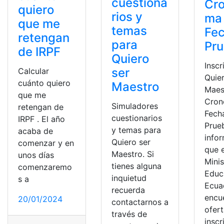
cuestiona
Cr
quiero
rios y
ma
que me
temas
Fe
retengan
para
Pr
de IRPF
Quiero
Inscr
ser
Calcular
Quie
cuánto quiero
Maestro
Maes
que me
Cron
Simuladores
retengan de
Fech
cuestionarios
IRPF . El año
Prue
y temas para
acaba de
info
Quiero ser
comenzar y en
que e
Maestro. Si
unos días
Minis
tienes alguna
comenzaremo
Educ
inquietud
s a
Ecua
recuerda
encu
20/01/2024
contactarnos a
ofer
través de
inscr