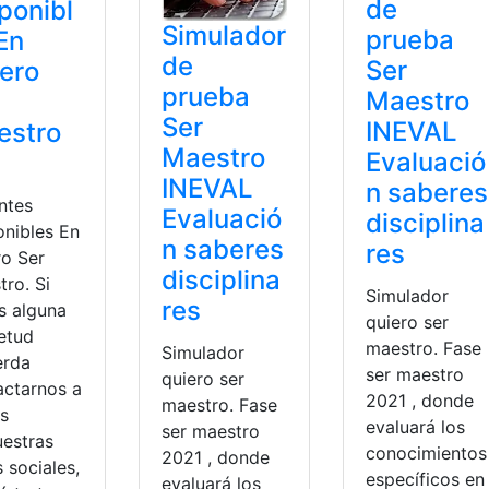
de
ponibl
Simulador
prueba
En
de
Ser
ero
prueba
Maestro
Ser
INEVAL
estro
Maestro
Evaluació
INEVAL
n saberes
ntes
Evaluació
disciplina
onibles En
n saberes
res
ro Ser
disciplina
ro. Si
Simulador
res
s alguna
quiero ser
ietud
maestro. Fase
Simulador
erda
ser maestro
quiero ser
actarnos a
2021 , donde
maestro. Fase
és
evaluará los
ser maestro
uestras
conocimientos
2021 , donde
 sociales,
específicos en
evaluará los