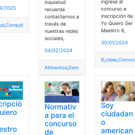
ingresa al
inquietud
4/2025
concurso e
recuerda
inscripción de
contactarnos a
Yo Quiero Ser
través de
ud
,
Consulta
,
Ecuador
,
Maestro
,
quiero
Maestro 8,
nuestras redes
a
,
quiero
,
Quiero ser Maestro
sociales,
toestima
,
Niños
,
PDF
,
quiero
30/01/2024
04/02/2024
8
,
clase
,
Convo
Alimentos
,
Demandado
,
Ecuador
,
SUPA
cripció
Soy
Normativ
uiero
ciudadan
a para el
o
concurso
estro
american
de