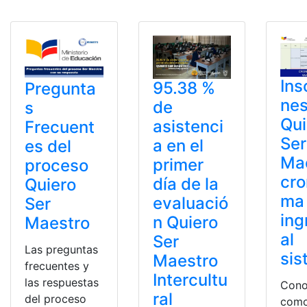
Ins
95.38 %
Pregunta
ne
de
s
Qui
asistenci
Frecuent
Ser
a en el
es del
Mae
primer
proceso
cro
día de la
Quiero
ma
evaluació
Ser
ing
n Quiero
Maestro
al
Ser
Las preguntas
sis
Maestro
frecuentes y
Intercultu
las respuestas
Cono
ral
del proceso
como