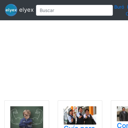
Buró
elyex
C
Con