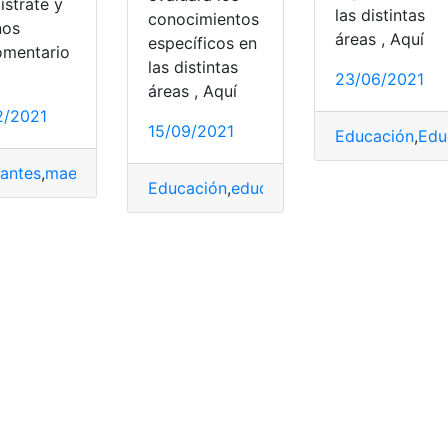
ístrate y
las distintas
conocimientos
nos
áreas , Aquí
específicos en
omentario
las distintas
23/06/2021
áreas , Aquí
2/2021
15/09/2021
Educación
,
Edu
de Educación
rantes
,
maestros ejemplares
,
Ministerio de Trabajo
,
Ministerio de Educación
,
Ministe
Educación
,
educar Ecuador
,
Ministerio 
os
,
Ecuador
,
Normativas
,
Quiero ser Maestro