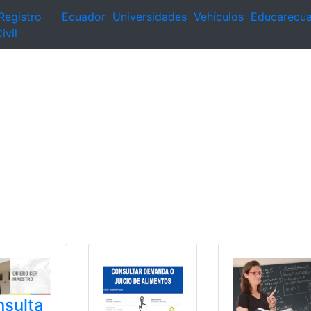
Registro
Ecuador
Universidades
Vehículos
Educarecu
ivil
sulta