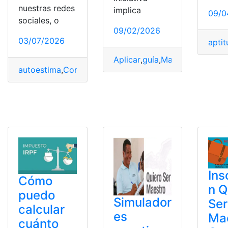
nuestras redes
implica
09/0
sociales, o
09/02/2026
03/07/2026
aptit
Aplicar
,
guía
,
Maestro
,
Program
autoestima
,
Conozco
,
Cuadernillo
,
Gratis
,
Imprimir
,
Mi Au
Ins
Cómo
n Q
puedo
Simulador
Ser
calcular
es
Ma
cuánto