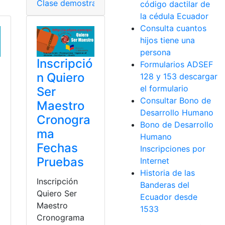
Clase demostrativa
,
Entrevista
,
Evaluación
,
Evaluac
código dactilar de
la cédula Ecuador
Consulta cuantos
hijos tiene una
persona
Inscripció
Formularios ADSEF
n Quiero
128 y 153 descargar
el formulario
Ser
Consultar Bono de
Maestro
Desarrollo Humano
Cronogra
Bono de Desarrollo
ma
Humano
Fechas
Inscripciones por
Pruebas
Internet
Historia de las
Inscripción
Banderas del
Quiero Ser
Ecuador desde
Maestro
1533
Cronograma