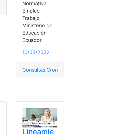
Normativa
ericana
,
Documentos
,
Estados Unidos
,
Matrimonio
,
Trámites
Empleo
Trabajo
Ministerio de
Educación
Ecuador.
10/03/2022
Consultas
,
Cronograma
,
Ecuador
,
Inscripciones
,
Mae
o de Méritos y Oposición
,
concursos
,
Normativas
r
Lineamie