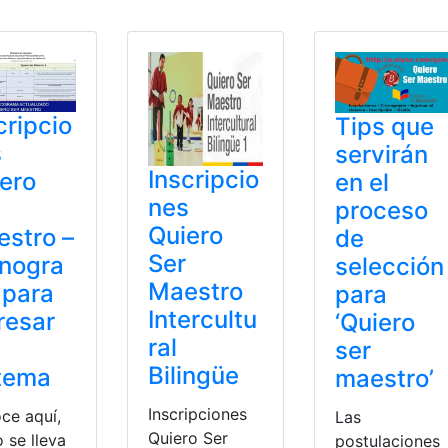
cripcio
Tips que
s
servirán
Inscripcio
ero
en el
nes
proceso
Quiero
stro –
de
Ser
nogra
selección
Maestro
 para
para
Intercultu
resar
‘Quiero
ral
ser
Bilingüe
tema
maestro’
Inscripciones
ce aquí,
Las
Quiero Ser
 se lleva
postulaciones