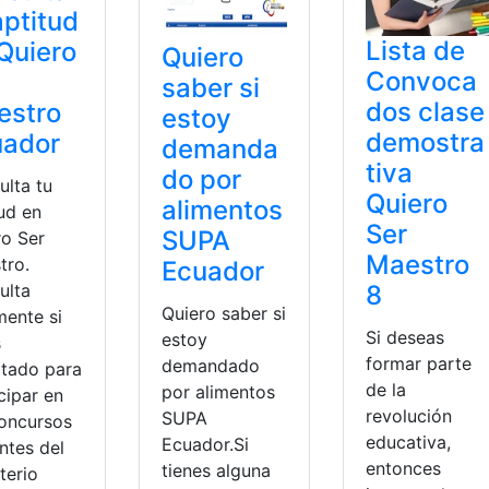
aptitud
Lista de
Quiero
Quiero
Convoca
saber si
dos clase
estro
estoy
demostra
uador
demanda
tiva
do por
ulta tu
Quiero
alimentos
ud en
Ser
SUPA
ro Ser
Maestro
tro.
Ecuador
8
ulta
Quiero saber si
mente si
Si deseas
estoy
s
formar parte
demandado
itado para
de la
por alimentos
cipar en
revolución
SUPA
concursos
educativa,
Ecuador.Si
ntes del
entonces
tienes alguna
terio