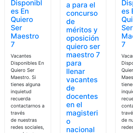
Disponibl
Dis
a para el
es En
es 
concurso
Quiero
Qui
de
Ser
Ser
méritos y
Maestro
Ma
oposición
7
7
quiero ser
maestro 7
Vacantes
Vaca
para
Disponibles En
Disp
Quiero Ser
llenar
Quie
Maestro. Si
Maest
vacantes
tienes alguna
tiene
de
inquietud
inqu
docentes
recuerda
recu
en el
contactarnos a
cont
magisteri
través
trav
de nuestras
o
de n
redes sociales,
redes
nacional