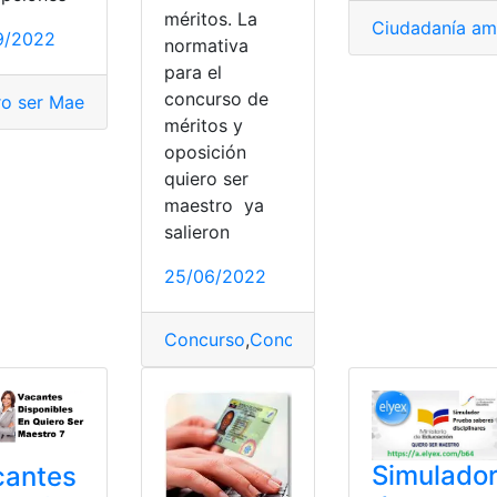
méritos. La
Ciudadanía am
9/2022
normativa
para el
concurso de
ro ser Maestro
,
Ser maestro
méritos y
or
oposición
quiero ser
maestro ya
salieron
25/06/2022
Concurso
,
Concurso de méritos
,
Concurs
Simulado
cantes