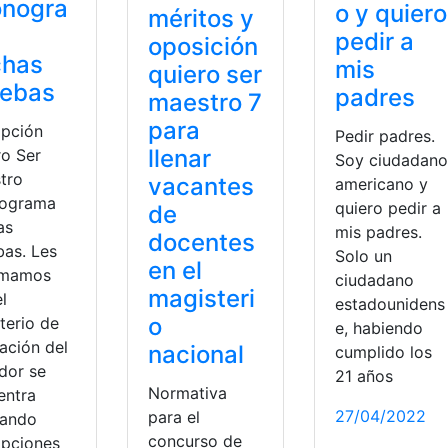
onogra
o y quiero
méritos y
pedir a
oposición
chas
mis
quiero ser
uebas
padres
maestro 7
para
ipción
Pedir padres.
llenar
ro Ser
Soy ciudadano
tro
vacantes
americano y
ograma
quiero pedir a
de
as
mis padres.
docentes
bas. Les
Solo un
en el
rmamos
ciudadano
magisteri
l
estadounidens
o
terio de
e, habiendo
ación del
nacional
cumplido los
dor se
21 años
Normativa
entra
27/04/2022
para el
tando
concurso de
ipciones