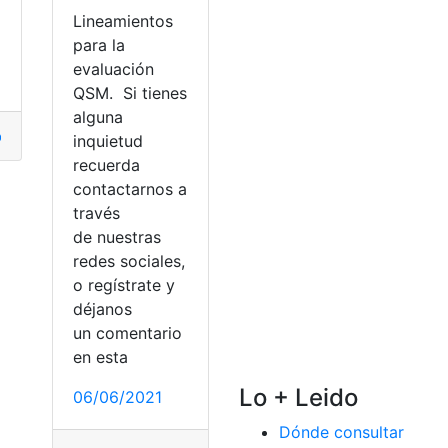
Lineamientos
para la
evaluación
QSM. Si tienes
alguna
carEcuador
,
Ministerio de Educación
,
top1
,
top2
inquietud
recuerda
rio de Trabajo
de Educación
contactarnos a
través
de nuestras
redes sociales,
o regístrate y
déjanos
un comentario
en esta
Lo + Leido
06/06/2021
Dónde consultar