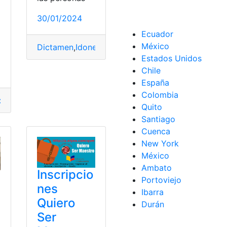
30/01/2024
Ecuador
México
Dictamen
,
Idoneidad
,
Idoneos
,
lista
,
Maestro
,
quiero
Estados Unidos
Chile
España
Colombia
cados
,
demostrativa
,
lista
,
Maestro
,
quiero
Quito
Santiago
Cuenca
New York
México
Ambato
Inscripcio
Portoviejo
nes
Ibarra
Quiero
Durán
Ser