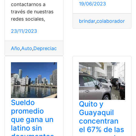
19/06/2023
contactarnos a
través de nuestras
redes sociales,
brindar
,
colaboradores
,
e
23/11/2023
Año
,
Auto
,
Depreciación
,
Kilometraje
,
Promedio
Sueldo
Quito y
promedio
Guayaquil
que gana un
concentran
latino sin
el 67% de las