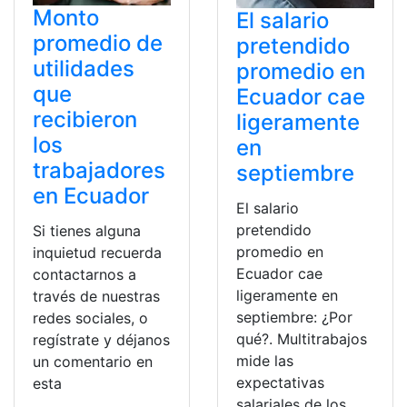
Monto
El salario
promedio de
pretendido
utilidades
promedio en
que
Ecuador cae
recibieron
ligeramente
los
en
trabajadores
septiembre
en Ecuador
El salario
pretendido
Si tienes alguna
promedio en
inquietud recuerda
Ecuador cae
contactarnos a
ligeramente en
través de nuestras
septiembre: ¿Por
redes sociales, o
qué?. Multitrabajos
regístrate y déjanos
mide las
un comentario en
expectativas
esta
salariales de los