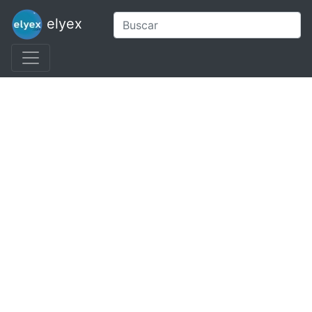
elyex