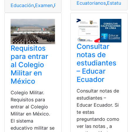
Ecuatorianos
,
Estatura
,
H
Educación
,
Examen
,
Postulación
,
SENESCYT
,
Transform
Consultar
Requisitos
notas de
para entrar
estudiantes
al Colegio
– Educar
Militar en
Ecuador
México
Consultar notas de
Colegio Militar.
estudiantes –
Requisitos para
Educar Ecuador. Si
entrar al Colegio
te estas
Militar en México.
preguntando como
El sistema
ver las notas , a
educativo militar se