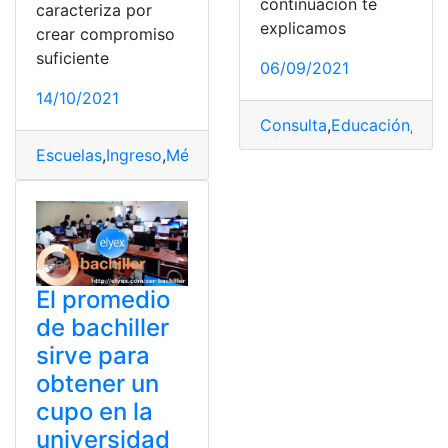
continuación te
caracteriza por
explicamos
crear compromiso
suficiente
06/09/2021
14/10/2021
Consulta
,
Educación
,
En L
Escuelas
,
Ingreso
,
México
,
Militares
,
Requisitos
El promedio
de bachiller
sirve para
obtener un
cupo en la
universidad