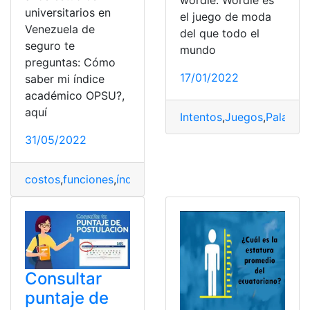
wordle. Wordle es
universitarios en
el juego de moda
Venezuela de
del que todo el
seguro te
mundo
preguntas: Cómo
17/01/2022
saber mi índice
académico OPSU?,
aquí
Intentos
,
Juegos
,
Palabra
31/05/2022
costos
,
funciones
,
índice académico OPSU
,
OPSU
,
Planil
Consultar
puntaje de