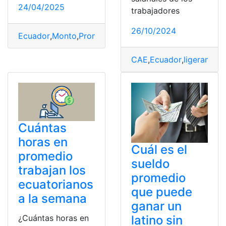
24/04/2025
trabajadores
26/10/2024
Ecuador
,
Monto
,
Promedio
,
recibieron
,
Trabajadores
,
util
CAE
,
Ecuador
,
ligerament
Cuántas
horas en
Cuál es el
promedio
sueldo
trabajan los
promedio
ecuatorianos
que puede
a la semana
ganar un
¿Cuántas horas en
latino sin