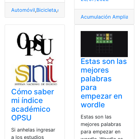
Automóvil
,
Bicicleta
,
cambio climático
,
emisiones en dir
Acumulación Ampliada
,
A
Estas son las
mejores
palabras
para
Cómo saber
empezar en
mi índice
wordle
académico
OPSU
Estas son las
mejores palabras
Si anhelas ingresar
para empezar en
a los estudios