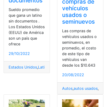
documentos
compras de
vehículos
Sueldo promedio
usados o
que gana un latino
seminuevos
sin documentos .
Los Estados Unidos
Las compras de
(EEUU) de América
vehículos usados o
son un país que
seminuevos, en
ofrece
promedio, el costo
29/10/2022
de este tipo de
vehículos van
desde los $10.643
Estados Unidos
,
Latino
,
Promedio
,
Sueldo
,
trabajar
20/08/2022
Autos
,
autos usados
,
marc