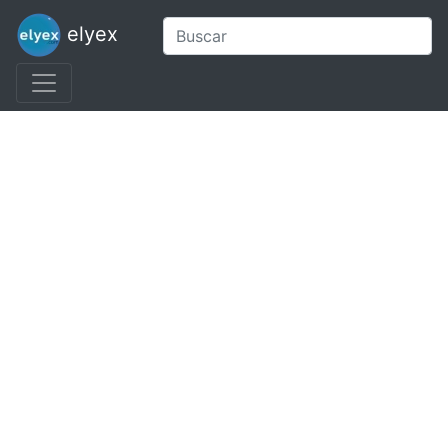
elyex