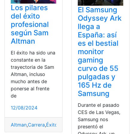
Los pilares
El Samsung
del éxito
Odyssey Ark
profesional
llega a
según Sam
España: así
Altman
es el bestial
monitor
El éxito ha sido una
gaming
constante en la
curvo de 55
trayectoria de Sam
Altman, incluso
pulgadas y
mucho antes de
165 Hz de
ponerse al frente
Samsung
de
Durante el pasado
12/08/2024
CES de Las Vegas,
Samsung nos
Altman
,
Carrera
,
Éxito
,
guiado
,
PILARES
,
Principios
,
Profes
presentó el
Odyssey Ark, un