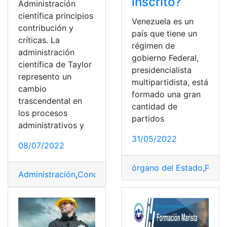
inscrito?
Administración
científica principios
Venezuela es un
contribución y
país que tiene un
críticas. La
régimen de
administración
gobierno Federal,
científica de Taylor
presidencialista
represento un
multipartidista, está
cambio
formado una gran
trascendental en
cantidad de
los procesos
partidos
administrativos y
31/05/2022
08/07/2022
órgano del Estado
,
Parti
Administración
,
Conocimiento
,
Empresa
,
Investigación
,
P