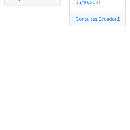
06/10/2021
Consultas
,
Ecuador
,
Edito