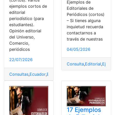
Ejemplos de
ejemplos cortos de
Editoriales de
editorial
Periódicos (cortos)
periodístico (para
– Si tienes alguna
estudiantes).
inquietud recuerda
Opinión editorial
contactarnos a
del Universo,
través de nuestras
Comercio,
periódicos
04/05/2026
22/07/2026
Consulta
,
Editorial
,
Ejempl
Consultas
,
Ecuador
,
Ejemplos
,
Ejemplos cortos
,
Herrami
17 Ejemplos