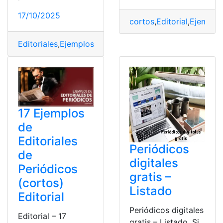
17/10/2025
cortos
,
Editorial
,
Ejemplo
Editoriales
,
Ejemplos
,
El Comercio
,
El Extra
,
El Telégrafo
,
17 Ejemplos
de
Editoriales
Periódicos
de
digitales
Periódicos
gratis –
(cortos)
Listado
Editorial
Periódicos digitales
Editorial – 17
gratis – Listado. Si