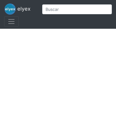
elyex