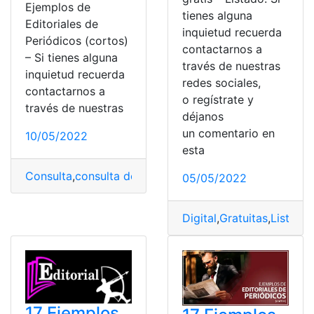
Ejemplos de
tienes alguna
Editoriales de
inquietud recuerda
Periódicos (cortos)
contactarnos a
– Si tienes alguna
través de nuestras
inquietud recuerda
redes sociales,
contactarnos a
o regístrate y
través de nuestras
déjanos
un comentario en
10/05/2022
esta
Consulta
,
consulta de causas
,
Consulta de Denuncia
,
Co
05/05/2022
Digital
,
Gratuitas
,
Listado
17 Ejemplos