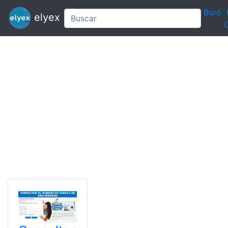
Buró
elyex
C