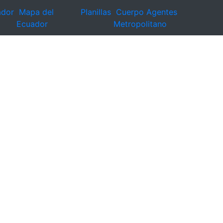
ador
Mapa del
Planillas
Cuerpo Agentes
Ecuador
Metropolitano