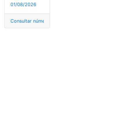
01/08/2026
Consultar número de cédula
,
datos de ciudadano
,
Ecua