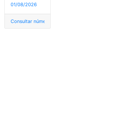
01/08/2026
Consultar número de cédula
,
datos de ciudadano
,
Ecua