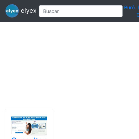
Buró
elyex
C