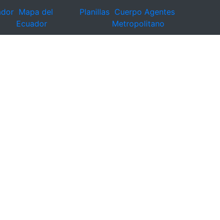
ador
Mapa del
Planillas
Cuerpo Agentes
Ecuador
Metropolitano