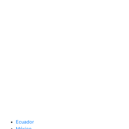
Ecuador
México