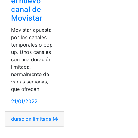
el nuevo
canal de
Movistar
Movistar apuesta
por los canales
temporales o pop-
up. Unos canales
con una duración
limitada,
normalmente de
varias semanas,
que ofrecen
21/01/2022
duración limitada
,
Movistar
,
nuevo canal
,
pop up
,
sagas 