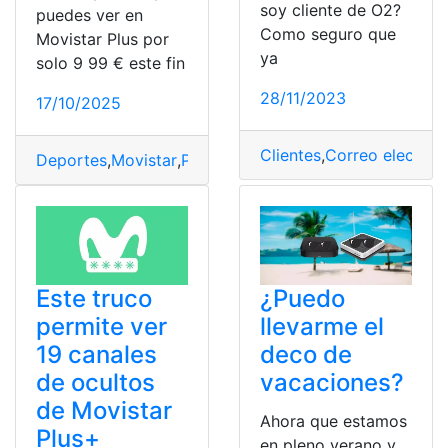
soy cliente de O2?
puedes ver en
Como seguro que
Movistar Plus por
ya
solo 9 99 € este fin
28/11/2023
17/10/2025
Clientes
,
Correo electrón
Deportes
,
Movistar
,
Plus
,
Semana
Este truco
¿Puedo
permite ver
llevarme el
19 canales
deco de
de ocultos
vacaciones?
de Movistar
Ahora que estamos
Plus+
en pleno verano y