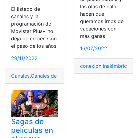
las olas de calor
El listado de
hacen que
canales y la
queramos irnos de
programación de
vacaciones con
Movistar Plus+ no
más ganas
deja de crecer. Con
el paso de los años
16/07/2022
29/11/2022
conexión inalámbrica
,
De
Canales
,
Canales de TV
,
Herramientas
,
Movistar Plus+
,
P
Sagas de
películas en