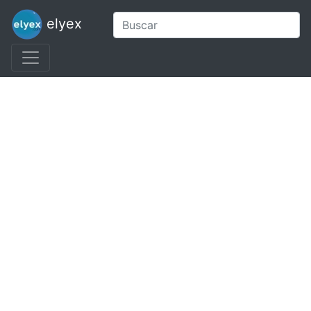
elyex