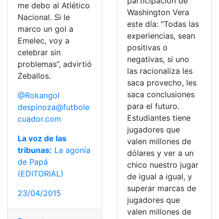
participación de
me debo al Atlético
Washington Vera
Nacional. Si le
este día: “Todas las
marco un gol a
experiencias, sean
Emelec, voy a
positivas o
celebrar sin
negativas, si uno
problemas”, advirtió
las racionaliza les
Zeballos.
saca provecho, les
saca conclusiones
@Rokangol
para el futuro.
despinoza@futbole
Estudiantes tiene
cuador.com
jugadores que
La voz de las
valen millones de
tribunas:
La agonía
dólares y ver a un
de Papá
chico nuestro jugar
(EDITORIAL)
de igual a igual, y
superar marcas de
23/04/2015
jugadores que
valen millones de