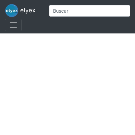
elyex