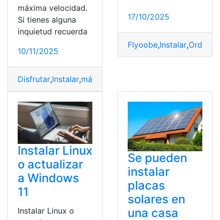
máxima velocidad.
17/10/2025
Si tienes alguna
inquietud recuerda
Flyoobe
,
Instalar
,
Ordenad
10/11/2025
Disfrutar
,
Instalar
,
máxima
,
Starlink
,
Velocidad
Instalar Linux
Se pueden
o actualizar
instalar
a Windows
placas
11
solares en
Instalar Linux o
una casa