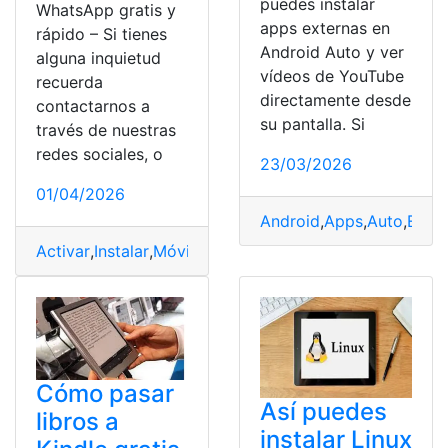
puedes instalar
WhatsApp gratis y
apps externas en
rápido – Si tienes
Android Auto y ver
alguna inquietud
vídeos de YouTube
recuerda
directamente desde
contactarnos a
su pantalla. Si
través de nuestras
redes sociales, o
23/03/2026
01/04/2026
Android
,
Apps
,
Auto
,
Exte
Activar
,
Instalar
,
Móvil
,
Web
,
Whatsapp
Cómo pasar
Así puedes
libros a
instalar Linux