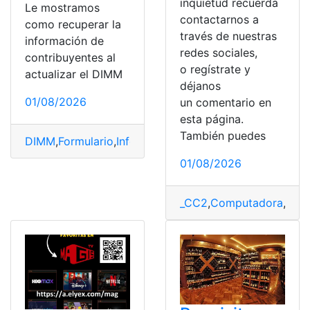
inquietud recuerda
Le mostramos
contactarnos a
como recuperar la
través de nuestras
información de
redes sociales,
contribuyentes al
o regístrate y
actualizar el DIMM
déjanos
01/08/2026
un comentario en
esta página.
También puedes
DIMM
,
Formulario
,
Información
,
Instalar
,
SRI
01/08/2026
_CC2
,
Computadora
,
Desc