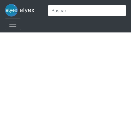
elyex