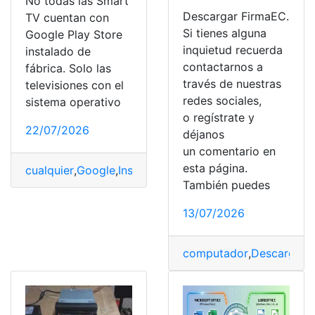
No todas las Smart
Descargar FirmaEC.
TV cuentan con
Si tienes alguna
Google Play Store
inquietud recuerda
instalado de
contactarnos a
fábrica. Solo las
través de nuestras
televisiones con el
redes sociales,
sistema operativo
o regístrate y
22/07/2026
déjanos
un comentario en
esta página.
cualquier
,
Google
,
Instalar
,
Play
,
Smart
,
Store
,
TV
También puedes
13/07/2026
computador
,
Descargar
,
E