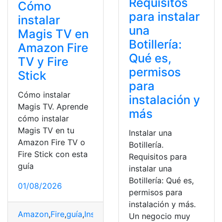
Requisitos
Cómo
para instalar
instalar
una
Magis TV en
Botillería:
Amazon Fire
Qué es,
TV y Fire
permisos
Stick
para
Cómo instalar
instalación y
Magis TV. Aprende
más
cómo instalar
Magis TV en tu
Instalar una
Amazon Fire TV o
Botillería.
Fire Stick con esta
Requisitos para
guía
instalar una
Botillería: Qué es,
01/08/2026
permisos para
instalación y más.
Amazon
,
Fire
,
guía
,
Instalar
,
Magis
,
Paso
,
Stick
,
TV
Un negocio muy