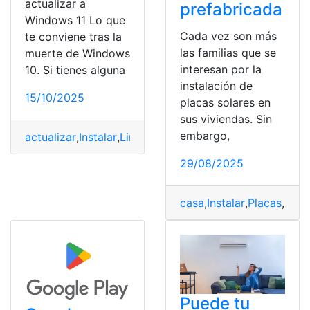
actualizar a
prefabricada
Windows 11 Lo que
Cada vez son más
te conviene tras la
las familias que se
muerte de Windows
interesan por la
10. Si tienes alguna
instalación de
15/10/2025
placas solares en
sus viviendas. Sin
embargo,
actualizar
,
Instalar
,
Linux
,
Windows
,
Windows 11
29/08/2025
casa
,
Instalar
,
Placas
,
pref
Puede tu