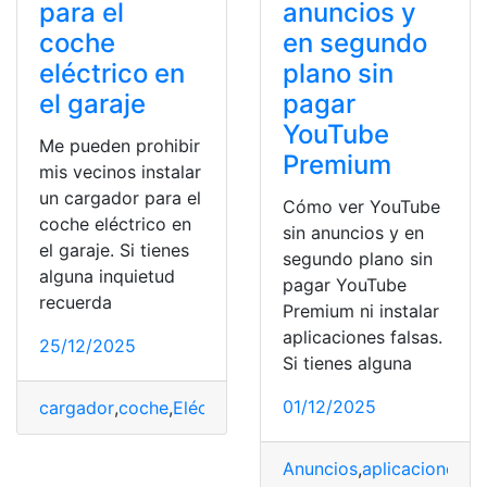
anuncios y
para el
en segundo
coche
plano sin
eléctrico en
pagar
el garaje
YouTube
Me pueden prohibir
Premium
mis vecinos instalar
un cargador para el
Cómo ver YouTube
coche eléctrico en
sin anuncios y en
el garaje. Si tienes
segundo plano sin
alguna inquietud
pagar YouTube
recuerda
Premium ni instalar
aplicaciones falsas.
25/12/2025
Si tienes alguna
01/12/2025
cargador
,
coche
,
Eléctrico
,
España
,
garaje
,
Instalar
,
prohib
Anuncios
,
aplicaciones
,
Fa