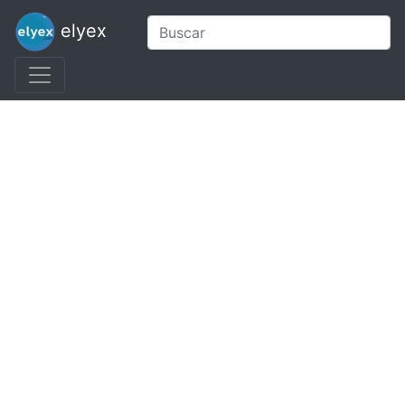
elyex