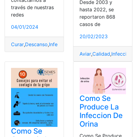
Desde 2003 y
través de nuestras
hasta 2022, se
redes
reportaron 868
casos de
04/01/2024
20/02/2023
Curar
,
Descanso
,
Infección
,
Proceso
,
Tratamiento
Aviar
,
Calidad
,
Infección
,
P
Como Se
Produce La
Infeccion De
Orina
Como Se
Como Se Produce