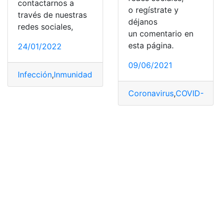
contactarnos a
o regístrate y
través de nuestras
déjanos
redes sociales,
un comentario en
esta página.
24/01/2022
09/06/2021
Infección
,
Inmunidad
,
Ómicron
,
Vacunas
,
variante
Coronavirus
,
COVID-19
,
E