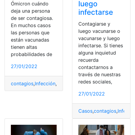
luego
Ómicron cuándo
deja una persona
infectarse
de ser contagiosa.
Contagiarse y
En muchos casos
luego vacunarse o
las personas que
vacunarse y luego
están vacunadas
infectarse. Si tienes
tienen altas
alguna inquietud
probabilidades de
recuerda
27/01/2022
contactarnos a
través de nuestras
redes sociales,
contagios
,
Infección
,
Ómicron
,
Reino Unido
,
Síntomas
,
Va
27/01/2022
Casos
,
contagios
,
Infecci