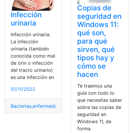
Copias de
Infección
seguridad en
urinaria
Windows 11:
qué son,
Infección urinaria.
para qué
La infección
sirven, qué
urinaria (también
conocida como mal
tipos hay y
de orin o infección
cómo se
del tracto urinario)
hacen
es una infección en
Te traemos una
01/11/2022
guía con todo lo
que necesitas saber
Bacterias
,
enfermedad
,
Infección
,
Medicina
,
Salud
sobre las copias de
seguridad en
Windows 11, de
forma