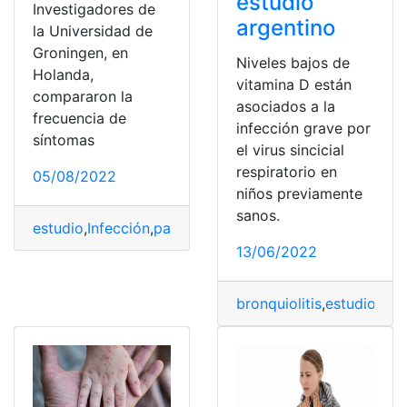
estudio
Investigadores de
argentino
la Universidad de
Groningen, en
Niveles bajos de
Holanda,
vitamina D están
compararon la
asociados a la
frecuencia de
infección grave por
síntomas
el virus sincicial
respiratorio en
05/08/2022
niños previamente
sanos.
estudio
,
Infección
,
paciente
,
Síntomas
,
Virus
13/06/2022
bronquiolitis
,
estudio
,
Est