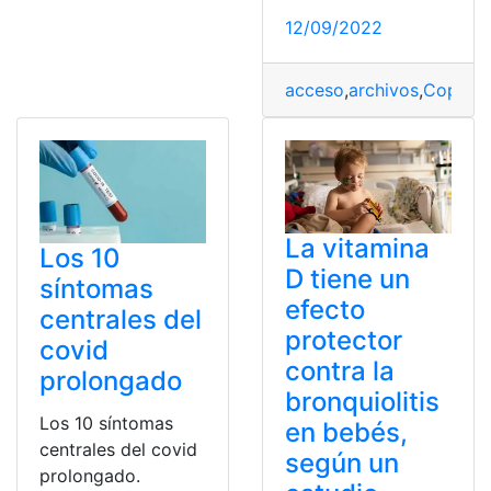
12/09/2022
acceso
,
archivos
,
Copias 
La vitamina
Los 10
D tiene un
síntomas
efecto
centrales del
protector
covid
contra la
prolongado
bronquiolitis
Los 10 síntomas
en bebés,
centrales del covid
según un
prolongado.