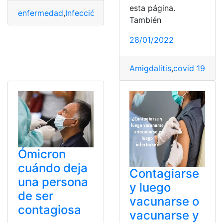
esta página.
enfermedad
,
Infección
,
Mono
,
Salud
,
Síntomas
También
28/01/2022
Amigdalitis
,
covid 19
,
Dol
Ómicron
cuándo deja
Contagiarse
una persona
y luego
de ser
vacunarse o
contagiosa
vacunarse y