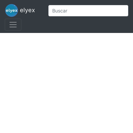
elyex