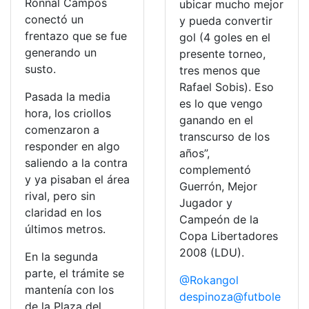
Rónnal Campos
ubicar mucho mejor
conectó un
y pueda convertir
frentazo que se fue
gol (4 goles en el
generando un
presente torneo,
susto.
tres menos que
Rafael Sobis). Eso
Pasada la media
es lo que vengo
hora, los criollos
ganando en el
comenzaron a
transcurso de los
responder en algo
años”,
saliendo a la contra
complementó
y ya pisaban el área
Guerrón, Mejor
rival, pero sin
Jugador y
claridad en los
Campeón de la
últimos metros.
Copa Libertadores
2008 (LDU).
En la segunda
parte, el trámite se
@Rokangol
mantenía con los
despinoza@futbole
de la Plaza del