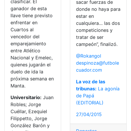
clasificar. El
sacar fuerzas de
ganador de esta
donde no haya para
llave tiene previsto
estar en
enfrentar en
cualquiera… las dos
Cuartos al
competiciones y
vencedor del
tratar de ser
emparejamiento
campeón”, finalizó.
entre Atlético
@Rokangol
Nacional y Emelec,
despinoza@futbole
quienes jugarán el
cuador.com
duelo de ida la
próxima semana en
La voz de las
Manta.
tribunas:
La agonía
de Papá
Universitario:
Juan
(EDITORIAL)
Robles; Jorge
Cuéllar, Ezequiel
27/04/2015
Filippetto, Jorge
González Barón y