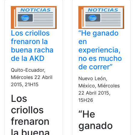
Los criollos
“He ganado
frenaron la
en
buena racha
experiencia,
de la AKD
no es mucho
de correr”
Quito-Ecuador,
Miércoles 22 Abril
Nuevo León,
2015, 21H15
México, Miércoles
22 Abril 2015,
Los
15H26
criollos
“He
frenaron
ganado
la buena