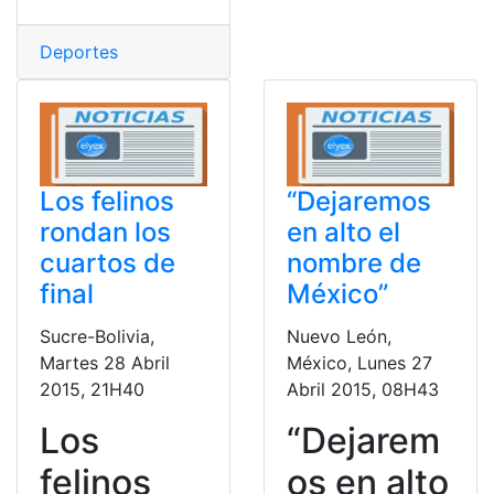
Deportes
Los felinos
“Dejaremos
rondan los
en alto el
cuartos de
nombre de
final
México”
Sucre-Bolivia,
Nuevo León,
Martes 28 Abril
México, Lunes 27
2015, 21H40
Abril 2015, 08H43
Los
“Dejarem
felinos
os en alto