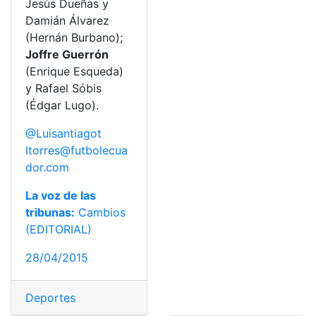
Jesús Dueñas y
Damián Álvarez
(Hernán Burbano);
Joffre Guerrón
(Enrique Esqueda)
y Rafael Sóbis
(Édgar Lugo).
@Luisantiagot
ltorres@futbolecua
dor.com
La voz de las
tribunas:
Cambios
(EDITORIAL)
28/04/2015
Deportes