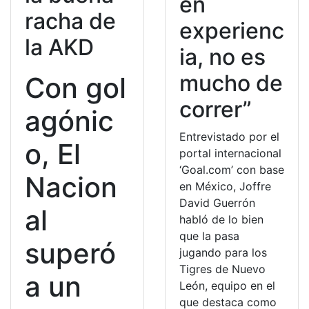
en
racha de
experienc
la AKD
ia, no es
mucho de
Con gol
correr”
agónic
Entrevistado por el
o, El
portal internacional
‘Goal.com’ con base
Nacion
en México, Joffre
David Guerrón
al
habló de lo bien
que la pasa
superó
jugando para los
Tigres de Nuevo
a un
León, equipo en el
que destaca como