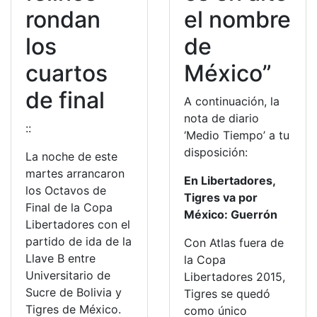
rondan
el nombre
los
de
cuartos
México”
de final
A continuación, la
nota de diario
::
‘Medio Tiempo’ a tu
disposición:
La noche de este
martes arrancaron
En Libertadores,
los Octavos de
Tigres va por
Final de la Copa
México: Guerrón
Libertadores con el
partido de ida de la
Con Atlas fuera de
Llave B entre
la Copa
Universitario de
Libertadores 2015,
Sucre de Bolivia y
Tigres se quedó
Tigres de México.
como único