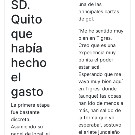
SD.
una de las
principales cartas
Quito
de gol.
que
“Me he sentido muy
bien en Tigres.
había
Creo que es una
experiencia muy
hecho
bonita el poder
estar acá.
el
Esperando que me
vaya muy bien aquí
gasto
en Tigres, donde
(aunque) las cosas
han ido de menos a
La primera etapa
más, han salido de
fue bastante
la forma que yo
discreta.
esperaba”, sostuvo
Asumiendo su
el ariete juncaleño
papel de local, el