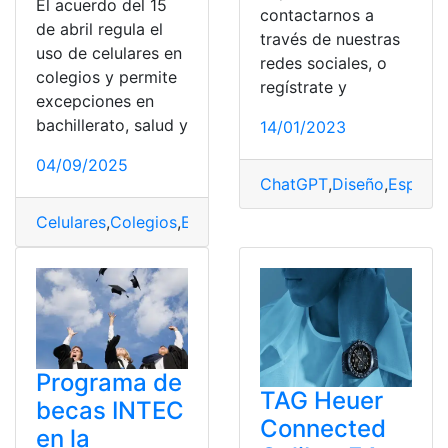
El acuerdo del 15
contactarnos a
de abril regula el
través de nuestras
uso de celulares en
redes sociales, o
colegios y permite
regístrate y
excepciones en
bachillerato, salud y
14/01/2023
04/09/2025
ChatGPT
,
Diseño
,
Específ
Celulares
,
Colegios
,
Ecuador
,
específicas
,
excepciones
Programa de
TAG Heuer
becas INTEC
Connected
en la