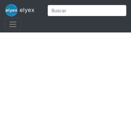
elyex