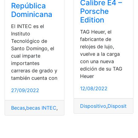
Calibre E4 –
República
Porsche
Dominicana
Edition
El INTEC es el
TAG Heuer, el
Instituto
fabricante de
Tecnológico de
relojes de lujo,
Santo Domingo, el
vuelve a la carga
cual imparte
con una nueva
importantes
edición de su TAG
carreras de grado y
Heuer
también cuenta con
12/08/2022
27/09/2022
Dispositivo
,
Dispositivos
,
Becas
,
becas INTEC
,
Beneficios
,
Documentos
,
Instituto