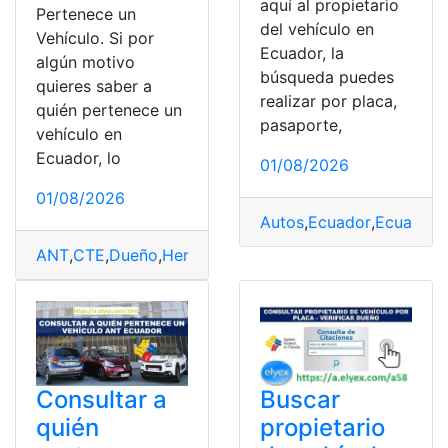
aquí al propietario
Pertenece un
del vehículo en
Vehículo. Si por
Ecuador, la
algún motivo
búsqueda puedes
quieres saber a
realizar por placa,
quién pertenece un
pasaporte,
vehículo en
Ecuador, lo
01/08/2026
01/08/2026
Autos
,
Ecuador
,
Ecuador
,
ANT
,
CTE
,
Dueño
,
Herramientas Ecuador
,
Vehiculo
,
vehic
Buscar
Consultar a
propietario
quién