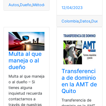
Autos
,
Dueño
,
Método
,
métodos
,
Razones
,
Vehiculo
12/04/2023
Colombia
,
Datos
,
Dueño
,
Multa al que
maneja o al
dueño
Transferenci
Multa al que maneja
a de dominio
o al dueño – Si
en la AMT de
tienes alguna
Quito
inquietud recuerda
contactarnos a
Transferencia de
través de nuestras
dominio en la AMT