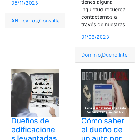
tienes alguna
05/11/2023
inquietud recuerda
contactarnos a
ANT
,
carros
,
Consultar propietario
,
Dueño
,
placa
,
Propiet
través de nuestras
01/08/2023
Dominio
,
Dueño
,
Internet
,
Dueños de
Cómo saber
edificacione
el dueño de
s levantadas
un auto por