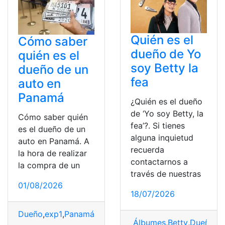
Quién es el
Cómo saber
dueño de Yo
quién es el
soy Betty la
dueño de un
fea
auto en
Panamá
¿Quién es el dueño
de ‘Yo soy Betty, la
Cómo saber quién
fea’?. Si tienes
es el dueño de un
alguna inquietud
auto en Panamá. A
recuerda
la hora de realizar
contactarnos a
la compra de un
través de nuestras
01/08/2026
18/07/2026
Dueño
,
exp1
,
Panamá
,
Placas
,
Propiedad
,
Vehículo
Álbumes
,
Betty
,
Dueño
,
fe