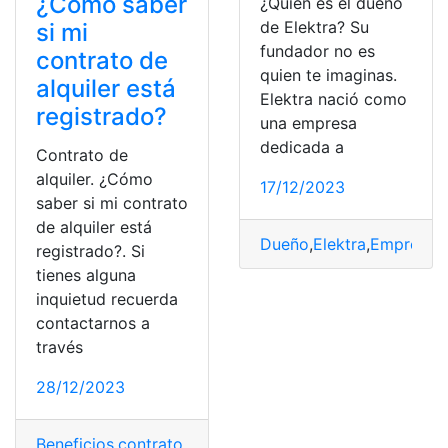
¿Cómo saber
¿Quién es el dueño
de Elektra? Su
si mi
fundador no es
contrato de
quien te imaginas.
alquiler está
Elektra nació como
registrado?
una empresa
dedicada a
Contrato de
alquiler. ¿Cómo
17/12/2023
saber si mi contrato
de alquiler está
Dueño
,
Elektra
,
Empresa
,
registrado?. Si
tienes alguna
inquietud recuerda
contactarnos a
través
28/12/2023
Beneficios
,
contrato de alquiler
,
documento
,
España
,
Inm