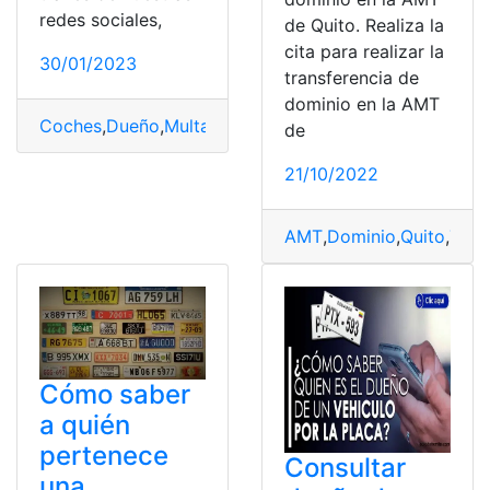
redes sociales,
de Quito. Realiza la
cita para realizar la
30/01/2023
transferencia de
dominio en la AMT
Coches
,
Dueño
,
Multas
,
pagar
,
sanción
de
21/10/2022
AMT
,
Dominio
,
Quito
,
Tran
Cómo saber
a quién
pertenece
Consultar
una