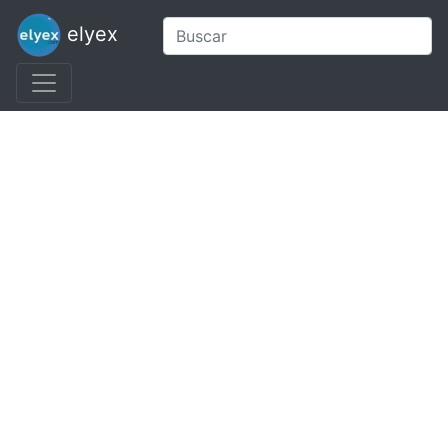
elyex