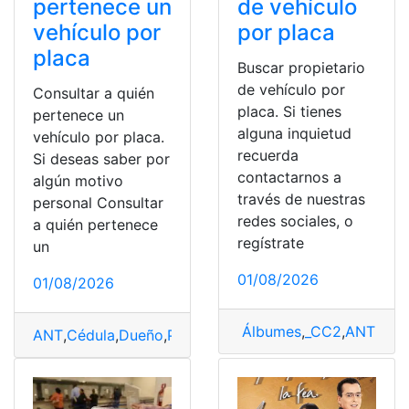
de vehículo
pertenece un
por placa
vehículo por
placa
Buscar propietario
de vehículo por
Consultar a quién
placa. Si tienes
pertenece un
alguna inquietud
vehículo por placa.
recuerda
Si deseas saber por
contactarnos a
algún motivo
través de nuestras
personal Consultar
redes sociales, o
a quién pertenece
regístrate
un
01/08/2026
01/08/2026
Álbumes
,
_CC2
,
ANT
,
Con
ANT
,
Cédula
,
Dueño
,
Placas
,
Vehículos