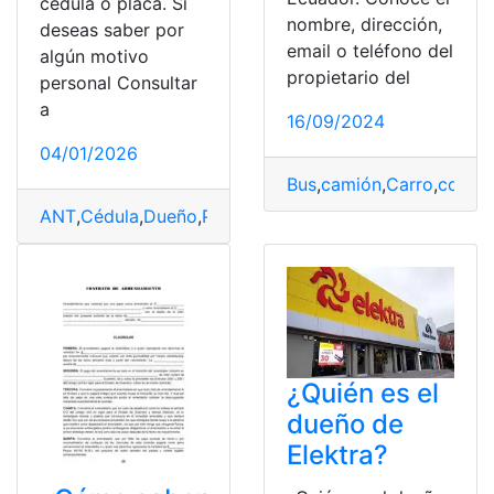
cédula o placa. Si
nombre, dirección,
deseas saber por
email o teléfono del
algún motivo
propietario del
personal Consultar
a
16/09/2024
04/01/2026
Bus
,
camión
,
Carro
,
consul
ANT
,
Cédula
,
Dueño
,
Placas
,
Vehículos
¿Quién es el
dueño de
Elektra?