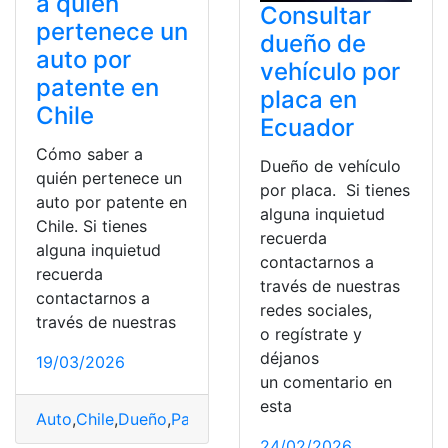
a quién
Consultar
pertenece un
dueño de
auto por
vehículo por
patente en
placa en
Chile
Ecuador
Cómo saber a
Dueño de vehículo
quién pertenece un
por placa. Si tienes
auto por patente en
alguna inquietud
Chile. Si tienes
recuerda
alguna inquietud
contactarnos a
recuerda
través de nuestras
contactarnos a
redes sociales,
través de nuestras
o regístrate y
déjanos
19/03/2026
un comentario en
esta
Auto
,
Chile
,
Dueño
,
Patente
,
Pertenecer
24/02/2026