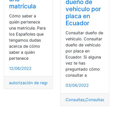
dueño de
matrícula
vehículo por
placa en
Cómo saber a
Ecuador
quién pertenece
una matrícula. Para
Consultar dueño de
los Españoles que
vehículo. Consultar
tengamos dudas
dueño de vehículo
acerca de cómo
por placa en
saber a quién
Ecuador. Si alguna
pertenece
vez te has
12/06/2022
preguntado cómo
consultar a
autorización de regreso a España
,
Banco de España
,
Cá
03/06/2022
Consultas
,
Consultas
,
Con