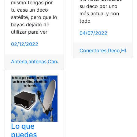
mismo tengas por
su deco por uno
tu casa un deco
más actual y con
satélite, pero que lo
todo
hayas dejado de
utilizar para ver
04/07/2022
02/12/2022
Conectores
,
Deco
,
HDMI
,
Antena
,
antenas
,
Canales
,
Canales de TV
,
Deco
,
Noticias
,
Lo que
puedes