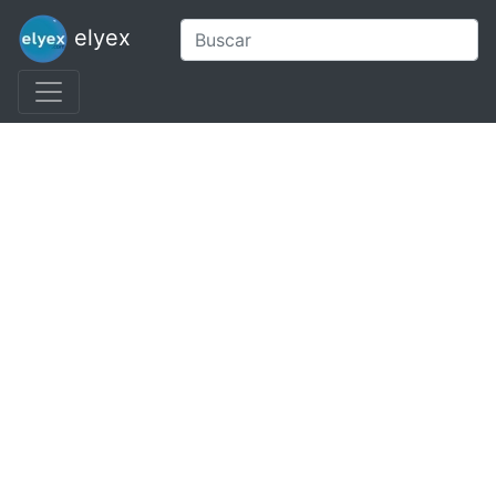
elyex