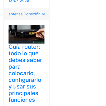
18/07/2025
antenas
,
Conexión
,
Móviles
,
Satélite
,
Starlink
Guía router:
todo lo que
debes saber
para
colocarlo,
configurarlo
y usar sus
principales
funciones