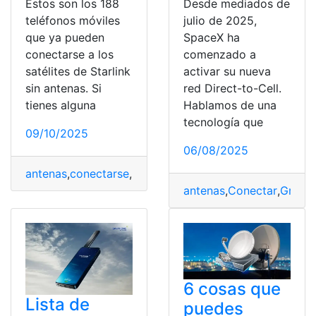
Estos son los 188
Desde mediados de
teléfonos móviles
julio de 2025,
que ya pueden
SpaceX ha
conectarse a los
comenzado a
satélites de Starlink
activar su nueva
sin antenas. Si
red Direct-to-Cell.
tienes alguna
Hablamos de una
tecnología que
09/10/2025
06/08/2025
antenas
,
conectarse
,
Móviles
,
pueden
,
satélites
,
Starlink
,
T
antenas
,
Conectar
,
Gratis
,
6 cosas que
Lista de
puedes