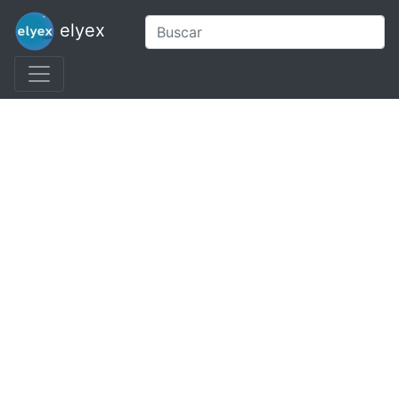
elyex