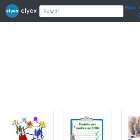
Buró
elyex
C