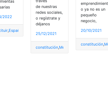
través
amientas
emprendimient
de nuestras
sarias
o ya no es un
redes sociales,
pequeño
4/2022
o regístrate y
negocio,
déjanos
ituir
,
España
,
Fundación
,
Inscripción
,
Requisitos
20/10/2021
25/12/2021
constitución
,
Me
constitución
,
México
,
Recomendaciones
,
Ventajas
entos
,
normativa legal
,
Normativas
,
Pasos a seguir
,
Requisitos