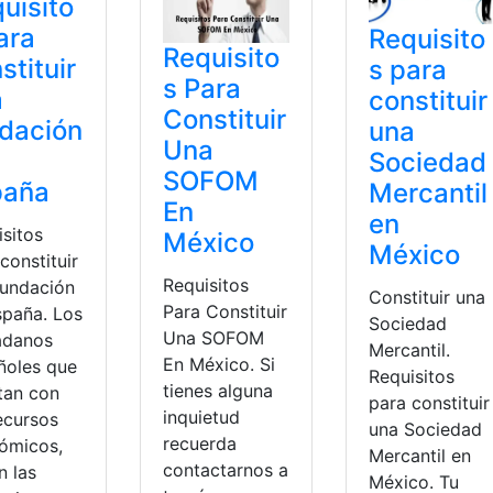
uisito
ara
Requisito
Requisito
stituir
s para
s Para
a
constituir
Constituir
dación
una
Una
Sociedad
SOFOM
paña
Mercantil
En
en
isitos
México
México
constituir
Requisitos
fundación
Constituir una
Para Constituir
spaña. Los
Sociedad
Una SOFOM
adanos
Mercantil.
En México. Si
ñoles que
Requisitos
tienes alguna
tan con
para constituir
inquietud
ecursos
una Sociedad
recuerda
ómicos,
Mercantil en
contactarnos a
n las
México. Tu