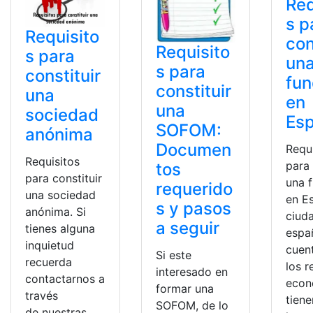
Req
s p
Requisito
con
Requisito
s para
un
s para
constituir
fun
constituir
una
en
una
sociedad
Es
SOFOM:
anónima
Documen
Requ
Requisitos
para 
tos
para constituir
una 
requerido
una sociedad
en E
s y pasos
anónima. Si
ciud
a seguir
tienes alguna
espa
inquietud
cuen
Si este
recuerda
los r
interesado en
contactarnos a
econ
formar una
través
tiene
SOFOM, de lo
de nuestras