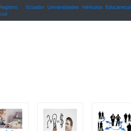
Registro
Ecuador
Universidades
Vehículos
Educarecu
ivil