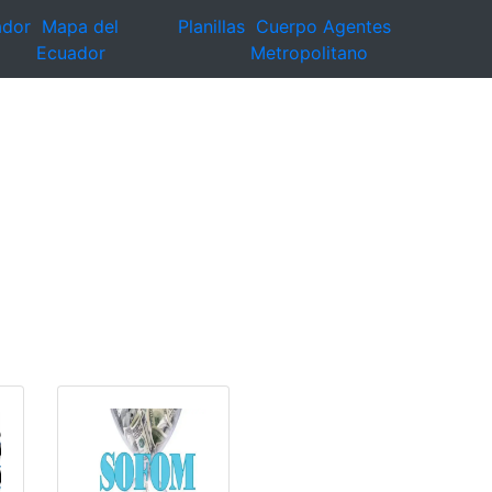
ador
Mapa del
Planillas
Cuerpo Agentes
Ecuador
Metropolitano