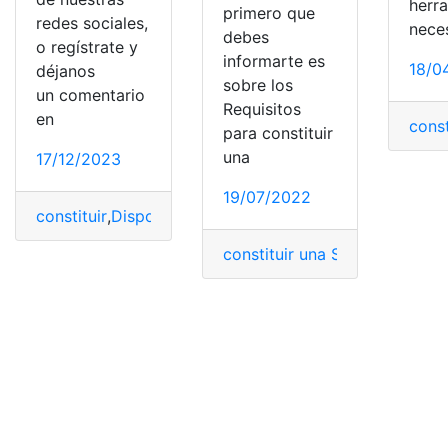
herr
primero que
redes sociales,
nece
debes
o regístrate y
informarte es
18/0
déjanos
sobre los
un comentario
Requisitos
en
const
para constituir
una
17/12/2023
19/07/2022
constituir
,
Disposiciones
,
Requisitos
,
sociedad anónima
,
constituir una SOFOM
,
Docum