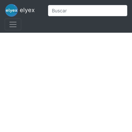
elyex