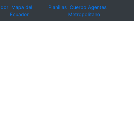
ador
Mapa del
Planillas
Cuerpo Agentes
Ecuador
Metropolitano