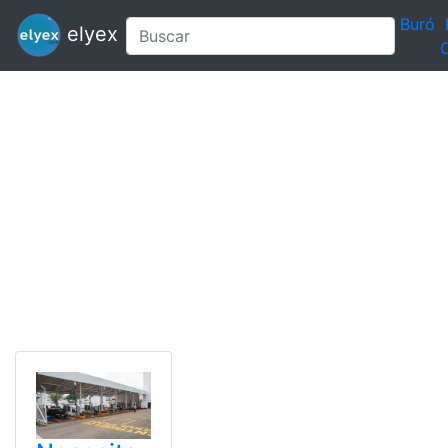
Buró
elyex
C