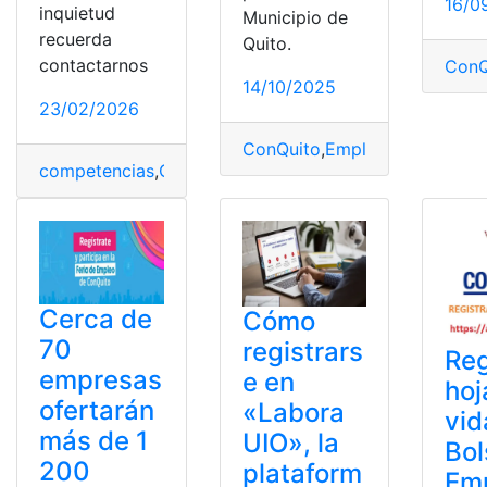
16/0
inquietud
Municipio de
recuerda
Quito.
contactarnos
ConQ
14/10/2025
23/02/2026
ConQuito
,
Empleo
,
Feria
,
Feria
competencias
,
ConQuito
,
cursos gratuitos
,
Habilidades
Cerca de
Cómo
70
registrars
Reg
empresas
e en
hoj
ofertarán
«Labora
vid
más de 1
UIO», la
Bol
200
plataform
Em