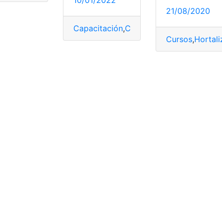
21/08/2020
Capacitación
,
ConQuito
,
Empleador
,
Emp
Cursos
,
Hortali
imiento
,
Dependencias
,
Empleador
,
empresas
,
Labora UIO
,
Pla