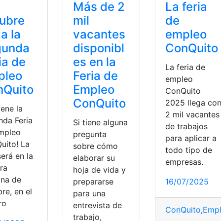
Más de 2
La feria
ubre
mil
de
ga la
vacantes
empleo
gunda
disponibl
ConQuito
ia de
es en la
La feria de
pleo
Feria de
empleo
nQuito
Empleo
ConQuito
ConQuito
2025 llega co
iene la
2 mil vacantes
nda Feria
Si tiene alguna
de trabajos
mpleo
pregunta
para aplicar a
uito! La
sobre cómo
todo tipo de
será en la
elaborar su
empresas.
ra
hoja de vida y
na de
prepararse
16/07/2025
re, en el
para una
ro
entrevista de
ConQuito
,
Emp
trabajo,