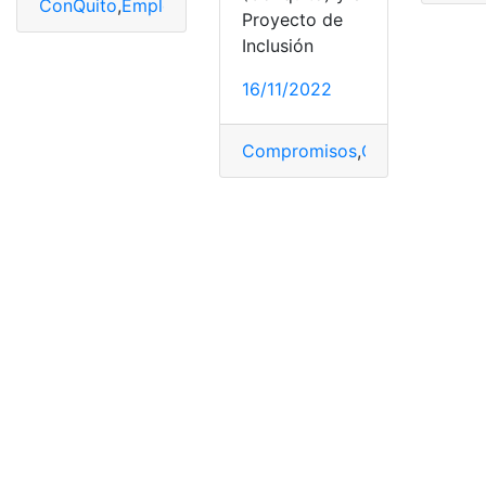
ConQuito
,
Empleo
,
exp2
,
Feria
,
ofertarán
,
Quito
,
Vacantes
Proyecto de
Inclusión
16/11/2022
Compromisos
,
ConQuito
,
Crec