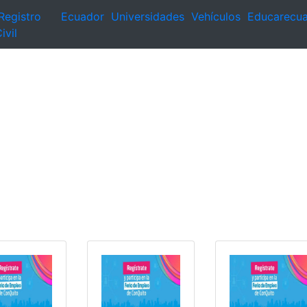
Registro
Ecuador
Universidades
Vehículos
Educarecu
ivil