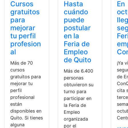
Cursos
Hasta
En
gratuitos
cuándo
oct
para
puede
lle
mejorar
postular
se
tu perfil
en la
Fer
profesion
Feria de
em
al
Empleo
Co
de Quito
Más de 70
¡Ya v
cursos
segu
Más de 6.400
gratuitos para
de E
personas
mejorar tu
ConQ
obtuvieron su
perfil
cita 
turno para
profesional
terce
participar en
están
sema
la Feria de
disponibles en
octub
Empleo
Quito. Si tienes
Cent
organizada
alguna
por el