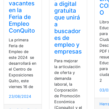
vacantes
a digital
CO
en la
gratuita
O
Feria de
que unirá
Libr
Empleo
a
Educ
ConQuito
buscador
para 
es de
Ciud
La primera
empleo y
Desc
Feria de
empresas
PDF 
Empleo de
resu
este 2024 se
Para mejorar
Educ
desarrollará en
la articulación
para 
el Centro de
de oferta y
ciuda
Exposiciones
demanda
2
Quito, este
laboral, la
viernes 16 de
03/0
Corporación
de Promoción
23/08/2024
Económica
Herr
(Conquito) y el