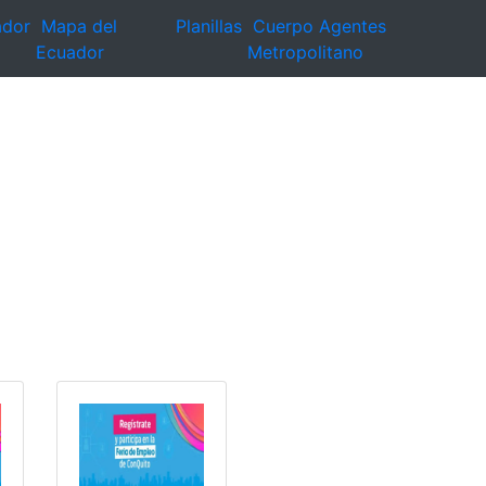
ador
Mapa del
Planillas
Cuerpo Agentes
Ecuador
Metropolitano