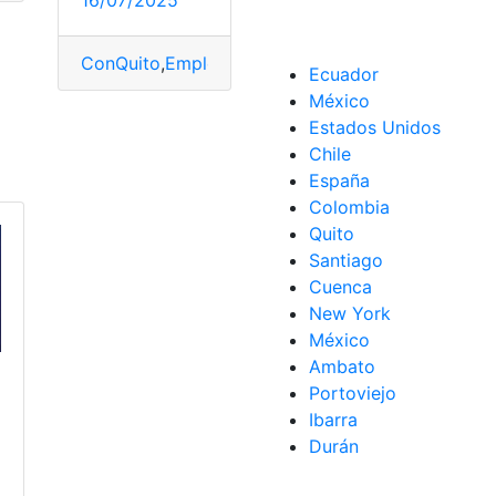
16/07/2025
ConQuito
,
Empleo
,
Feria
,
Línea
,
Obtén
,
Turno
Ecuador
México
Estados Unidos
Chile
España
Colombia
Quito
Santiago
Cuenca
New York
México
Ambato
Portoviejo
Ibarra
Durán