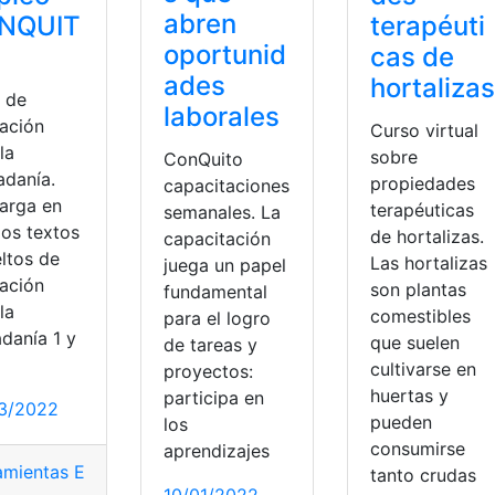
abren
NQUIT
terapéuti
oportunid
cas de
ades
hortalizas
o de
laborales
ación
Curso virtual
la
sobre
ConQuito
adanía.
propiedades
capacitaciones
arga en
terapéuticas
semanales. La
los textos
de hortalizas.
capacitación
eltos de
Las hortalizas
juega un papel
ación
son plantas
fundamental
la
comestibles
para el logro
danía 1 y
que suelen
de tareas y
cultivarse en
proyectos:
huertas y
participa en
3/2022
pueden
los
consumirse
aprendizajes
amientas Ecuador
,
Quito
,
Socio Empleo
,
top1
,
top2
,
Trabajo
tanto crudas
10/01/2022