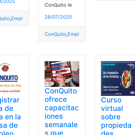
9/2025
ConQuito le
28/07/2025
uito
,
Empleo
,
Feria
,
Octubre
,
Quito
,
Segunda
ConQuito
,
Empleo
,
Feria
,
Quito
,
Vacantes
 de empleo
,
postular
,
Quito
ConQuito
ofrece
istrar
Curso
capacitac
a de
virtual
iones
a en la
sobre
semanale
sa de
propieda
s que
pleo
des