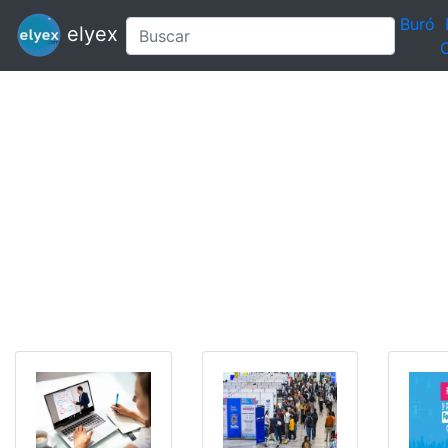
Buró
elyex
C