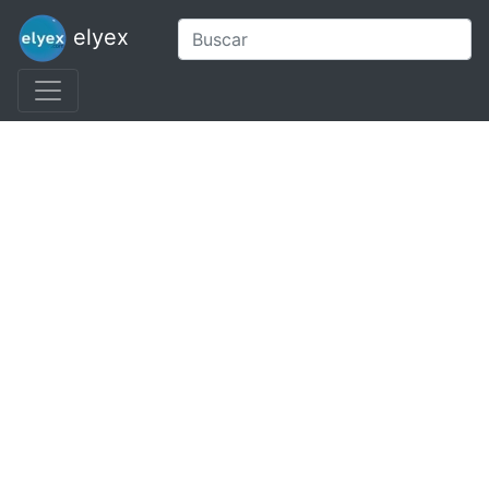
elyex