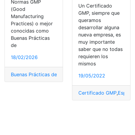
Normas GMP
Un Certificado
(Good
GMP, siempre que
Manufacturing
queramos
Practices) o mejor
desarrollar alguna
conocidas como
nueva empresa, es
Buenas Prácticas
muy importante
de
saber que no todas
requieren los
18/02/2026
mismos
Buenas Prácticas de Fabricación
,
Certificado GMP
,
higi
19/05/2022
Certificado GMP
,
España