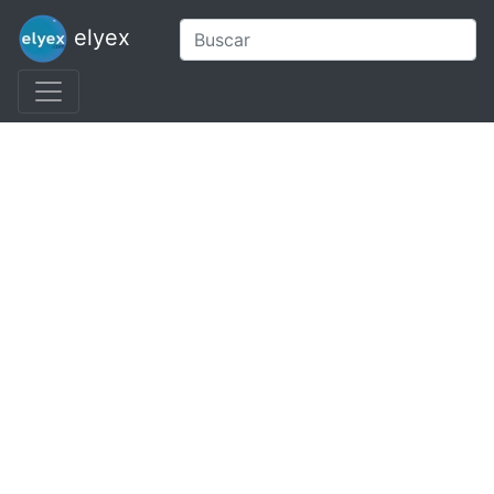
elyex