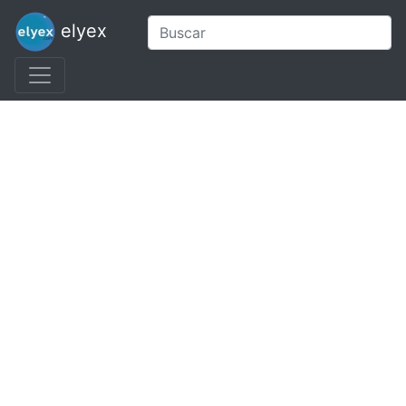
elyex