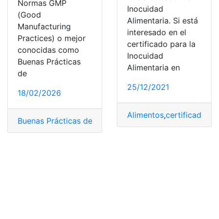
Normas GMP
Inocuidad
(Good
Alimentaria. Si está
Manufacturing
interesado en el
Practices) o mejor
certificado para la
conocidas como
Inocuidad
Buenas Prácticas
Alimentaria en
de
25/12/2021
18/02/2026
Alimentos
,
certificado
,
in
Buenas Prácticas de Fabricación
,
Certificado GMP
,
higi