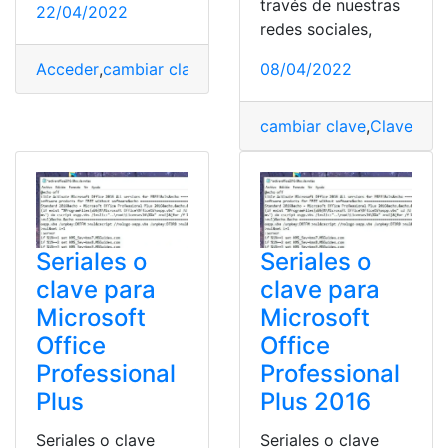
través de nuestras
22/04/2022
redes sociales,
08/04/2022
Acceder
,
cambiar clave
,
computador
,
Contraseña
,
corre
cambiar clave
,
Clave
,
Con
Seriales o
Seriales o
clave para
clave para
Microsoft
Microsoft
Office
Office
Professional
Professional
Plus
Plus 2016
Seriales o clave
Seriales o clave