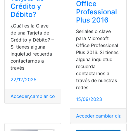
Office
Crédito y
Professional
Débito?
Plus 2016
¿Cuál es la Clave
Seriales o clave
de una Tarjeta de
para Microsoft
Crédito y Débito? –
Office Professional
Si tienes alguna
Plus 2016. Si tienes
inquietud recuerda
alguna inquietud
contactarnos a
recuerda
través
contactarnos a
22/12/2025
través de nuestras
redes
Acceder
,
cambiar contraseñas
,
Consulta
,
Crédito
,
Débito
15/09/2023
Acceder
,
cambiar clave
,
C