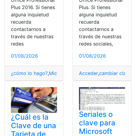
Office Professional
Office Professional
Plus 2016. Si tienes
Plus. Si tienes
alguna inquietud
alguna inquietud
recuerda
recuerda
contactarnos a
contactarnos a
través de nuestras
través de nuestras
redes
redes sociales,
01/08/2026
01/08/2026
¿cómo lo hago?
,
Microsoft Office
Acceder
,
Microsoft Office Pro
,
cambiar clave
,
C
Seriales o
¿Cuál es la
clave para
Clave de una
Microsoft
Tarjeta de