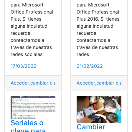
para Microsoft
para Microsoft
Office Professional
Office Professional
Plus. Si tienes
Plus 2016. Si tienes
alguna inquietud
alguna inquietud
recuerda
recuerda
contactarnos a
contactarnos a
través de nuestras
través de nuestras
redes sociales,
redes
17/03/2022
21/02/2022
Acceder
,
cambiar clave
,
Clave
,
Consulta
Acceder
,
,
cambiar clave
Microsoft
,
tecno
,
C
Seriales o
Cambiar
clave para