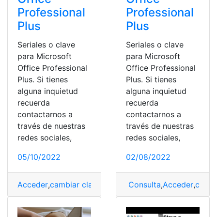
Professional
Professional
Plus
Plus
Seriales o clave
Seriales o clave
para Microsoft
para Microsoft
Office Professional
Office Professional
Plus. Si tienes
Plus. Si tienes
alguna inquietud
alguna inquietud
recuerda
recuerda
contactarnos a
contactarnos a
través de nuestras
través de nuestras
redes sociales,
redes sociales,
05/10/2022
02/08/2022
Acceder
,
cambiar clave
,
Clave
,
Consulta
Consulta
,
Microsoft
,
Acceder
,
cambi
,
tecno