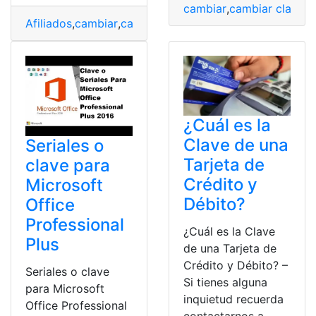
cambiar
,
cambiar clave
,
C
Afiliados
,
cambiar
,
cambiar clave
,
Clave
,
IESS
,
Recuperar
,
¿Cuál es la
Clave de una
Seriales o
Tarjeta de
clave para
Crédito y
Microsoft
Débito?
Office
Professional
¿Cuál es la Clave
Plus
de una Tarjeta de
Crédito y Débito? –
Seriales o clave
Si tienes alguna
para Microsoft
inquietud recuerda
Office Professional
contactarnos a