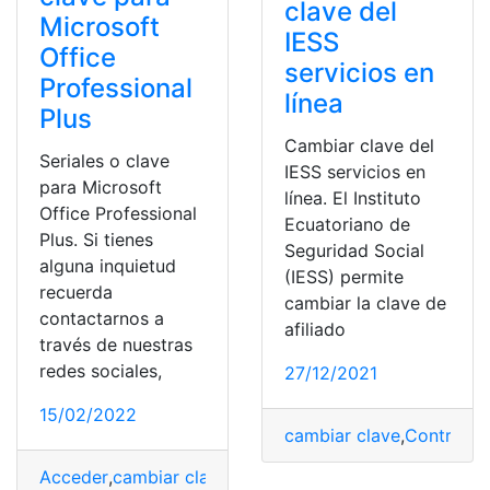
clave del
Microsoft
IESS
Office
servicios en
Professional
línea
Plus
Cambiar clave del
Seriales o clave
IESS servicios en
para Microsoft
línea. El Instituto
Office Professional
Ecuatoriano de
Plus. Si tienes
Seguridad Social
alguna inquietud
(IESS) permite
recuerda
cambiar la clave de
contactarnos a
afiliado
través de nuestras
redes sociales,
27/12/2021
15/02/2022
cambiar clave
,
Contrase
Acceder
,
cambiar clave
,
Consulta
,
Microsoft
,
Office