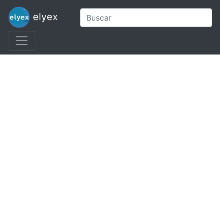
elyex