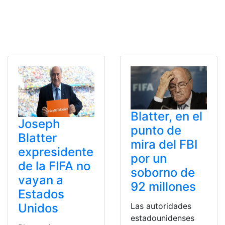
Blatter, en el
Joseph
punto de
Blatter
mira del FBI
expresidente
por un
de la FIFA no
soborno de
vayan a
92 millones
Estados
Las autoridades
Unidos
estadounidenses