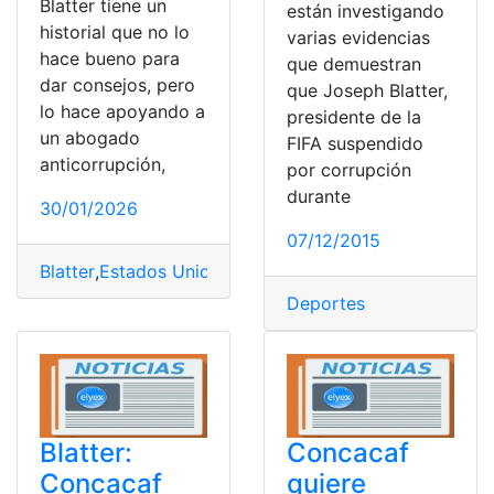
Blatter tiene un
están investigando
historial que no lo
varias evidencias
hace bueno para
que demuestran
dar consejos, pero
que Joseph Blatter,
lo hace apoyando a
presidente de la
un abogado
FIFA suspendido
anticorrupción,
por corrupción
durante
30/01/2026
07/12/2015
Blatter
,
Estados Unidos
,
expresidente
,
FIFA
,
Joseph
,
Mund
Deportes
Blatter:
Concacaf
Concacaf
quiere