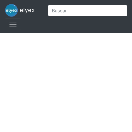
elyex