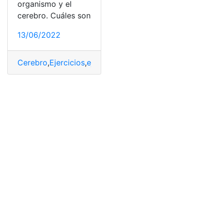
organismo y el
cerebro. Cuáles son
13/06/2022
Cerebro
,
Ejercicios
,
ejercicios físicos
,
Organismo
,
organi