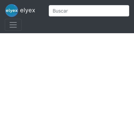
elyex