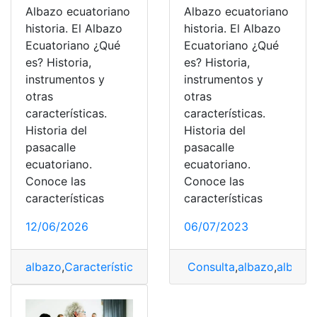
Albazo ecuatoriano
Albazo ecuatoriano
historia. El Albazo
historia. El Albazo
Ecuatoriano ¿Qué
Ecuatoriano ¿Qué
es? Historia,
es? Historia,
instrumentos y
instrumentos y
otras
otras
características.
características.
Historia del
Historia del
pasacalle
pasacalle
ecuatoriano.
ecuatoriano.
Conoce las
Conoce las
características
características
12/06/2026
06/07/2023
albazo
,
Características
,
Ecuatorianos
Consulta
,
Historia
,
albazo
,
Música
,
albazo 