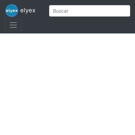
elyex