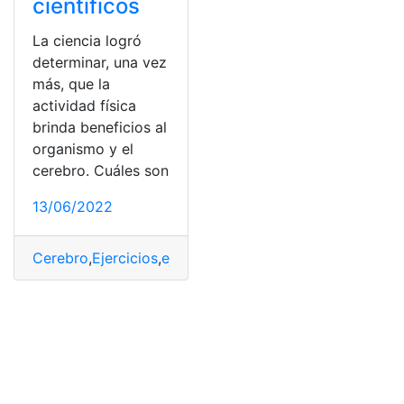
científicos
La ciencia logró
determinar, una vez
más, que la
actividad física
brinda beneficios al
organismo y el
cerebro. Cuáles son
13/06/2022
Cerebro
,
Ejercicios
,
ejercicios físicos
,
Organismo
,
organi