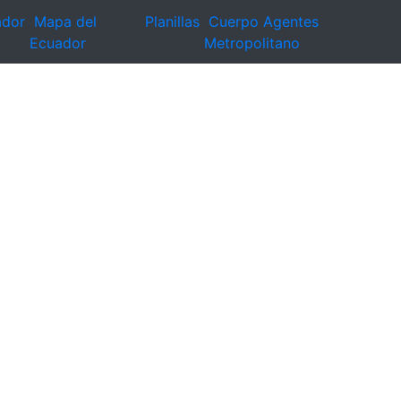
ador
Mapa del
Planillas
Cuerpo Agentes
Ecuador
Metropolitano