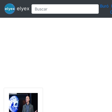
Buró
elyex
C