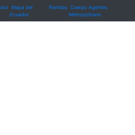
ador
Mapa del
Planillas
Cuerpo Agentes
Ecuador
Metropolitano