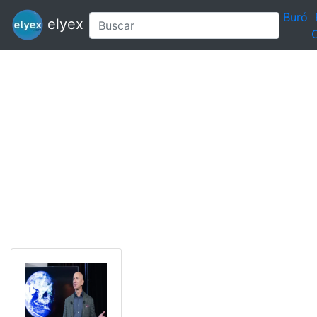
Buró
elyex
C