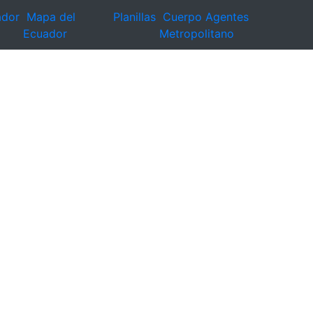
ador
Mapa del
Planillas
Cuerpo Agentes
Ecuador
Metropolitano