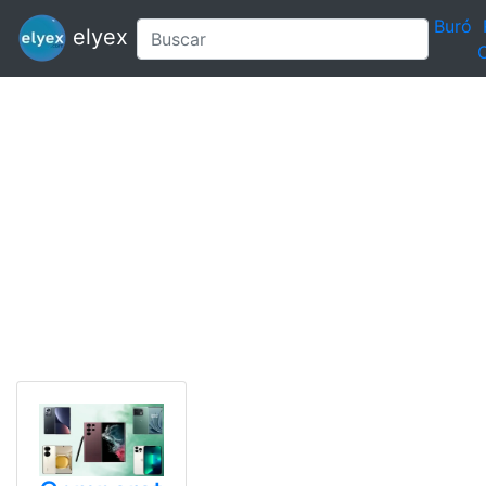
Buró
elyex
C