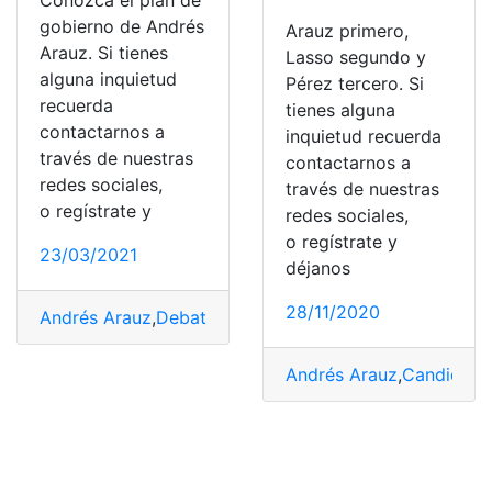
Conozca el plan de
gobierno de Andrés
Arauz primero,
Arauz. Si tienes
Lasso segundo y
alguna inquietud
Pérez tercero. Si
recuerda
tienes alguna
contactarnos a
inquietud recuerda
través de nuestras
contactarnos a
redes sociales,
través de nuestras
o regístrate y
redes sociales,
o regístrate y
23/03/2021
déjanos
28/11/2020
Andrés Arauz
,
Debate
,
Gobierno
,
Plan
Andrés Arauz
,
Candidato