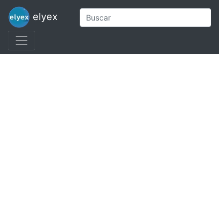
elyex