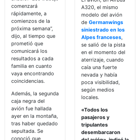
comenzará
A320, el mismo
rápidamente, a
modelo del avión
comienzos de la
de
Germanwings
próxima semana”,
siniestrado en los
dijo, al tiempo que
Alpes franceses
,
prometió que
se salió de la pista
comunicará los
en el momento del
resultados a cada
aterrizaje, cuando
familia en cuanto
caía una fuerte
vaya encontrando
nevada y había
coincidencias.
poca visibilidad,
según medios
Además, la segunda
locales.
caja negra del
avión fue hallada
«Todos los
ayer en la montaña,
pasajeros y
tras haber quedado
tripulantes
sepultada. Se
desembarcaron
conoció que
del avión», indicó la