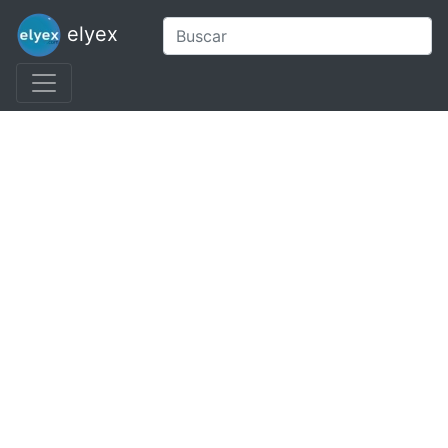
elyex