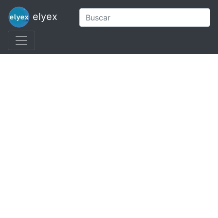
elyex