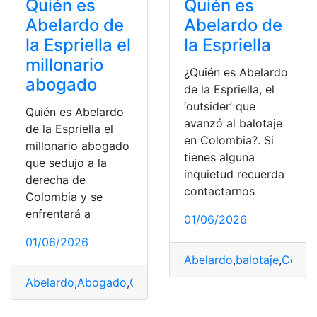
Quién es
Quién es
Abelardo de
Abelardo de
la Espriella el
la Espriella
millonario
¿Quién es Abelardo
abogado
de la Espriella, el
‘outsider’ que
Quién es Abelardo
avanzó al balotaje
de la Espriella el
en Colombia?. Si
millonario abogado
tienes alguna
que sedujo a la
inquietud recuerda
derecha de
contactarnos
Colombia y se
enfrentará a
01/06/2026
01/06/2026
Abelardo
,
balotaje
,
Colom
Abelardo
,
Abogado
,
Cepeda
,
Colombia
,
derecha
,
enfrent