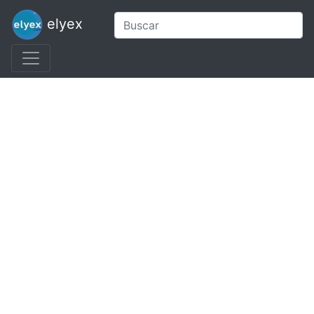
elyex