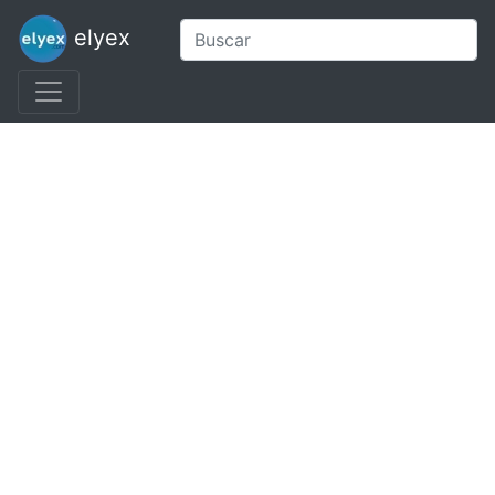
elyex