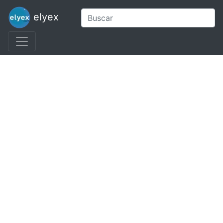
elyex