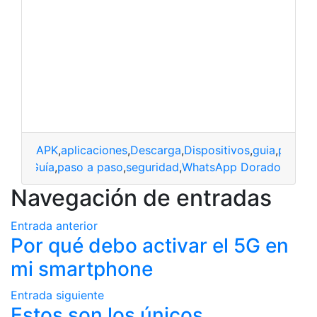
APK
,
aplicaciones
,
Descarga
,
Dispositivos
,
guia
,
paso a
sitivo
,
Guía
,
paso a paso
,
seguridad
,
WhatsApp Dorado
Navegación de entradas
Entrada anterior
Por qué debo activar el 5G en
mi smartphone
Entrada siguiente
Estos son los únicos