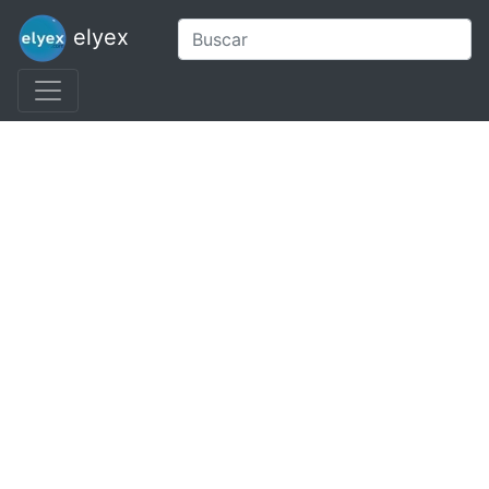
elyex