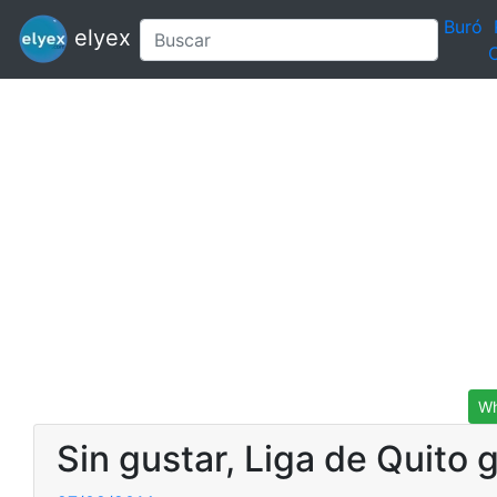
Buró
elyex
C
Wh
Sin gustar, Liga de Quito 