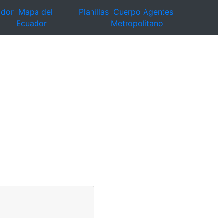
ador
Mapa del
Planillas
Cuerpo Agentes
Ecuador
Metropolitano