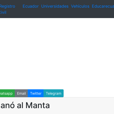
Registro
Ecuador
Universidades
Vehículos
Educarecu
ivil
atsapp
Email
Twitter
Telegram
ganó al Manta