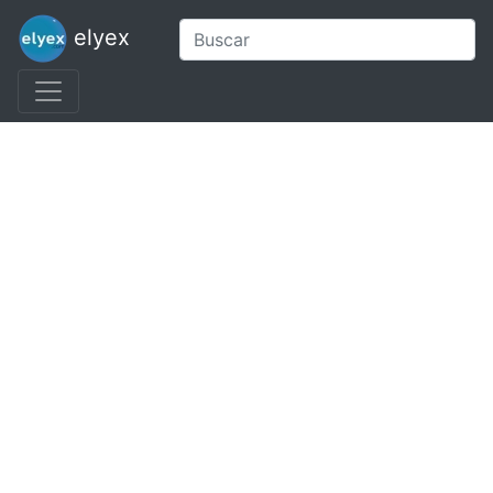
elyex